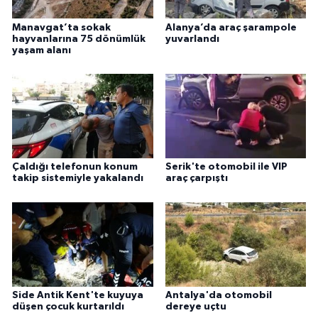
Manavgat’ta sokak
Alanya’da araç şarampole
hayvanlarına 75 dönümlük
yuvarlandı
yaşam alanı
Çaldığı telefonun konum
Serik'te otomobil ile VIP
takip sistemiyle yakalandı
araç çarpıştı
Side Antik Kent'te kuyuya
Antalya'da otomobil
düşen çocuk kurtarıldı
dereye uçtu