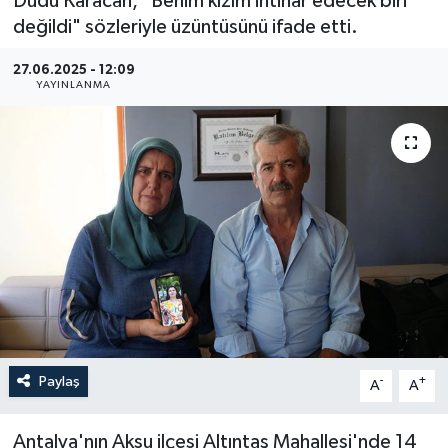
Dudu Karacan, "Benim kızım intihar edecek biri
değildi" sözleriyle üzüntüsünü ifade etti.
Haberler
27.06.2025 - 12:09
KANALV Spor
YAYINLANMA
Kültür Sanat
Magazin
Öğle Bülteni
Sağlık
Siyaset
Paylaş
-
+
A
A
Sosyal medya
Antalya'nın Aksu ilçesi Altıntaş Mahallesi'nde 14
Spor