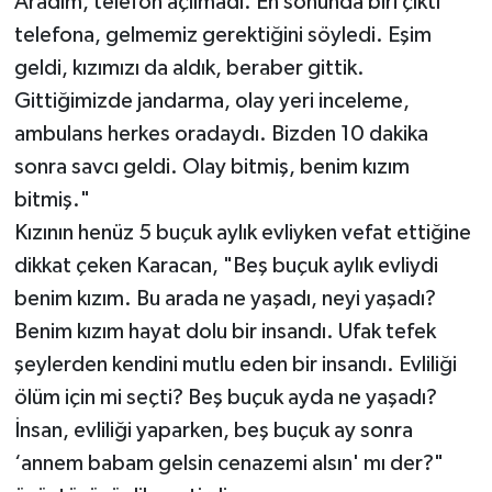
Aradım, telefon açılmadı. En sonunda biri çıktı
telefona, gelmemiz gerektiğini söyledi. Eşim
geldi, kızımızı da aldık, beraber gittik.
Gittiğimizde jandarma, olay yeri inceleme,
ambulans herkes oradaydı. Bizden 10 dakika
sonra savcı geldi. Olay bitmiş, benim kızım
bitmiş."
Kızının henüz 5 buçuk aylık evliyken vefat ettiğine
dikkat çeken Karacan, "Beş buçuk aylık evliydi
benim kızım. Bu arada ne yaşadı, neyi yaşadı?
Benim kızım hayat dolu bir insandı. Ufak tefek
şeylerden kendini mutlu eden bir insandı. Evliliği
ölüm için mi seçti? Beş buçuk ayda ne yaşadı?
İnsan, evliliği yaparken, beş buçuk ay sonra
‘annem babam gelsin cenazemi alsın' mı der?"