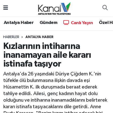
Ana Haber
Nöbetçi Eczaneler
Antalya Haber
Gündem
Özel H
Canlı Yayın
Antalya Haber
Hava Durumu
HABERLER
ANTALYA HABER
Kızlarının intiharına
Dünya
Trafik Durumu
inanamayan aile kararı
Eğitim
Süper Lig Puan Durumu ve Fikstür
istinafa taşıyor
Ekonomi
Tüm Manşetler
Antalya'da 26 yaşındaki Düriye Çiğdem K.'nin
tüfekle ölü bulunmasına ilişkin davada eşi
Gündem
Son Dakika Haberleri
Hüsamettin K. ilk duruşmada beraat ederek
tahliye edildi. Ailesi, genç kadının hayat dolu
Günün Manşetleri
Haber Arşivi
olduğunu ve intiharına inanamadıklarını belirterek
kararı istinafa taşıyacaklarını dile getirdi. Anne
Haber Kuşakları