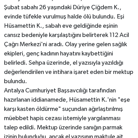
Şubat sabahı 26 yaşındaki Düriye Çiğdem K.,
Teknoloji
evinde tüfekle vurulmuş halde ölü bulundu. Eşi
Hüsamettin K., sabah eve geldiğinde eşinin
Televizyon
cansız bedeniyle karşılaştığını belirterek 112 Acil
Çağrı Merkezi'ni aradı. Olay yerine gelen sağlık
Turizm
ekipleri, genç kadının hayatını kaybettiğini
Yaşam
belirledi. Sehpa üzerinde, el yazısıyla yazıldığı
değerlendirilen ve intihara işaret eden bir mektup
bulundu.
Antalya Cumhuriyet Başsavcılığı tarafından
hazırlanan iddianamede, Hüsamettin K.'nin "eşe
karşı kasten öldürme" suçundan ağırlaştırılmış
müebbet hapis cezası istemiyle yargılanması
talep edildi. Mektup üzerinde sanığın parmak
izinin bulunduğu, ancak el yazısının maktule ait