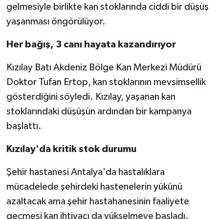
gelmesiyle birlikte kan stoklarında ciddi bir düşüş
yaşanması öngörülüyor.
Teknoloji
Her bağış, 3 canı hayata kazandırıyor
Televizyon
Kızılay Batı Akdeniz Bölge Kan Merkezi Müdürü
Turizm
Doktor Tufan Ertop, kan stoklarının mevsimsellik
gösterdiğini söyledi. Kızılay, yaşanan kan
Yaşam
stoklarındaki düşüşün ardından bir kampanya
başlattı.
Kızılay'da kritik stok durumu
Şehir hastanesi Antalya'da hastalıklara
mücadelede şehirdeki hastenelerin yükünü
azaltacak ama şehir hastahanesinin faaliyete
geçmesi kan ihtiyacı da yükselmeye başladı.