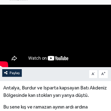
Haberler
KANALV Spor
Kültür Sanat
Magazin
Öğle Bülteni
Sağlık
Paylaş
-
+
A
A
Siyaset
Antalya, Burdur ve Isparta kapsayan Batı Akdeniz
Bölgesinde kan stokları yarı yarıya düştü.
Sosyal medya
Bu sene kış ve ramazan ayının ardı ardına
Spor