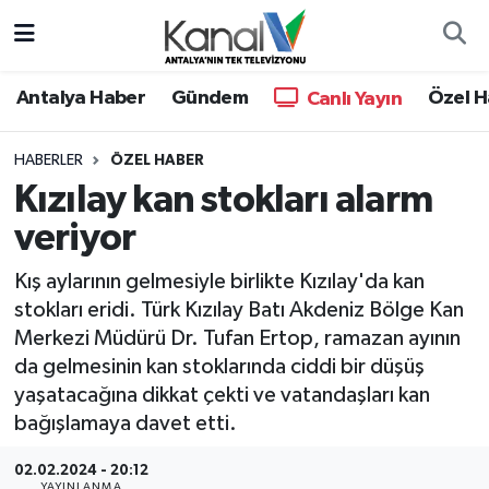
Ana Haber
Nöbetçi Eczaneler
Antalya Haber
Gündem
Özel H
Canlı Yayın
Antalya Haber
Hava Durumu
HABERLER
ÖZEL HABER
Kızılay kan stokları alarm
Dünya
Trafik Durumu
veriyor
Eğitim
Süper Lig Puan Durumu ve Fikstür
Kış aylarının gelmesiyle birlikte Kızılay'da kan
Ekonomi
Tüm Manşetler
stokları eridi. Türk Kızılay Batı Akdeniz Bölge Kan
Merkezi Müdürü Dr. Tufan Ertop, ramazan ayının
Gündem
Son Dakika Haberleri
da gelmesinin kan stoklarında ciddi bir düşüş
yaşatacağına dikkat çekti ve vatandaşları kan
Günün Manşetleri
Haber Arşivi
bağışlamaya davet etti.
Haber Kuşakları
02.02.2024 - 20:12
YAYINLANMA