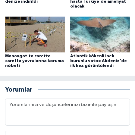
denize indirildi
hasta Türkiye'de ameliyat
olacak
Manavgat'ta caretta
Atlantik kökenli inek
caretta yavrularına koruma
burunlu vatoz Akdeniz'de
nöbeti
ilk kez görüntülendi
Yorumlar