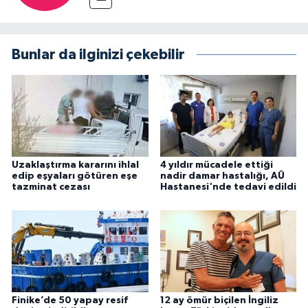
Bunlar da ilginizi çekebilir
Uzaklaştırma kararını ihlal
4 yıldır mücadele ettiği
edip eşyaları götüren eşe
nadir damar hastalığı, AÜ
tazminat cezası
Hastanesi'nde tedavi edildi
Finike’de 50 yapay resif
12 ay ömür biçilen İngiliz