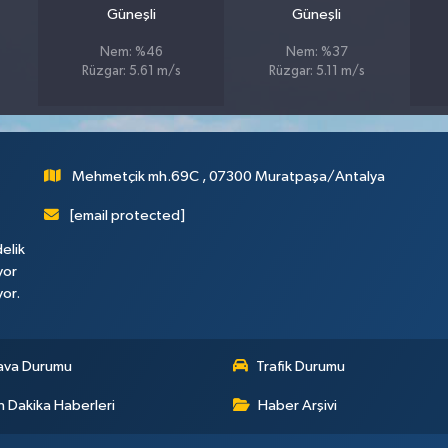
Güneşli
Güneşli
Nem: %46
Nem: %37
Rüzgar: 5.61 m/s
Rüzgar: 5.11 m/s
Mehmetçik mh.69C , 07300 Muratpaşa/Antalya
[email protected]
elik
yor
yor.
ava Durumu
Trafik Durumu
 Dakika Haberleri
Haber Arşivi