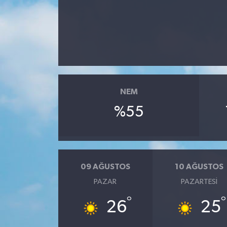
Haberler
KANALV Spor
Kültür Sanat
NEM
Magazin
%55
Öğle Bülteni
Sağlık
09 AĞUSTOS
10 AĞUSTOS
Siyaset
PAZAR
PAZARTESI
Sosyal medya
°
°
26
25
Spor