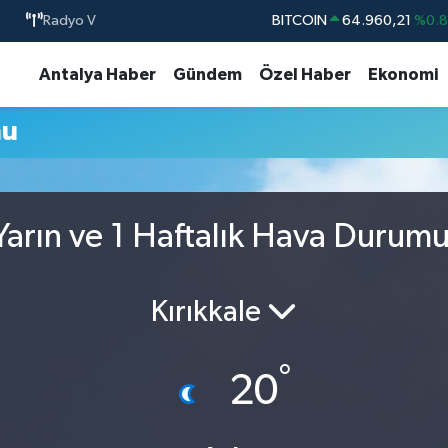
Radyo V
BITCOIN
64.960,21
%0.
DOLAR
47,7436
%0.
Antalya Haber
Gündem
Özel Haber
Ekonomi
EURO
55,2510
%0.
mu
STERLİN
64,4811
%0.
GRAM ALTIN
6660.55
%0.
BİST100
13.779
%-
arın ve 1 Haftalık Hava Durum
Kırıkkale
°
20