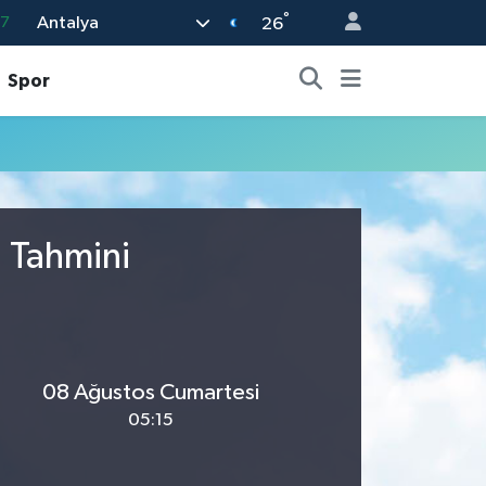
°
Antalya
87
26
18
Spor
32
38
03
14
u Tahmini
08 Ağustos Cumartesi
05:15