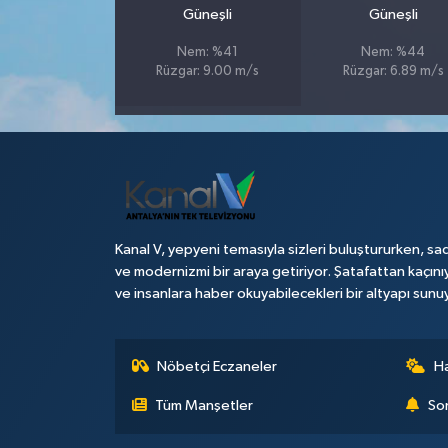
Güneşli
Güneşli
Teknoloji
Nem: %41
Nem: %44
Rüzgar: 9.00 m/s
Rüzgar: 6.89 m/s
Televizyon
Turizm
Yaşam
Kanal V, yepyeni temasıyla sizleri buluştururken, sad
ve modernizmi bir araya getiriyor. Şatafattan kaçını
ve insanlara haber okuyabilecekleri bir altyapı sunu
Nöbetçi Eczaneler
H
Tüm Manşetler
Son