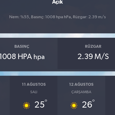
Açık
Nem: %55, Basınç: 1008 hpa hPa, Rüzgar: 2.39 m/s
BASINÇ
RÜZGAR
1008 HPA
2.39 M/S
hpa
11 AĞUSTOS
12 AĞUSTOS
SALI
ÇARŞAMBA
°
°
25
26