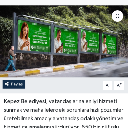
Haberler
KANALV Spor
Kültür Sanat
Magazin
Öğle Bülteni
Sağlık
Paylaş
-
+
A
A
Siyaset
Kepez Belediyesi, vatandaşlarına en iyi hizmeti
sunmak ve mahallelerdeki sorunlara hızlı çözümler
Sosyal medya
üretebilmek amacıyla vatandaş odaklı yönetim ve
hizmet çalışmalarını sürdürüyor. 650 bin nüfuslu
Spor