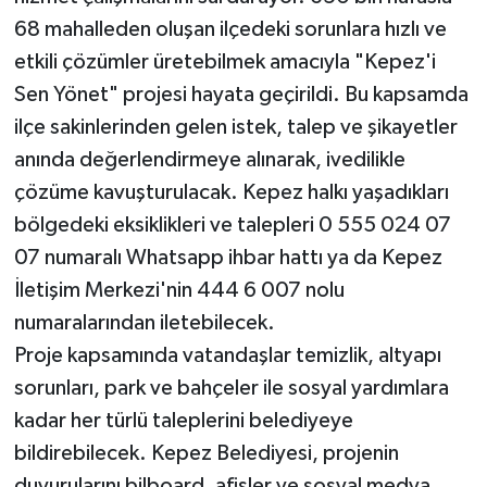
68 mahalleden oluşan ilçedeki sorunlara hızlı ve
Teknoloji
etkili çözümler üretebilmek amacıyla "Kepez'i
Sen Yönet" projesi hayata geçirildi. Bu kapsamda
Televizyon
ilçe sakinlerinden gelen istek, talep ve şikayetler
anında değerlendirmeye alınarak, ivedilikle
Turizm
çözüme kavuşturulacak. Kepez halkı yaşadıkları
Yaşam
bölgedeki eksiklikleri ve talepleri 0 555 024 07
07 numaralı Whatsapp ihbar hattı ya da Kepez
İletişim Merkezi'nin 444 6 007 nolu
numaralarından iletebilecek.
Proje kapsamında vatandaşlar temizlik, altyapı
sorunları, park ve bahçeler ile sosyal yardımlara
kadar her türlü taleplerini belediyeye
bildirebilecek. Kepez Belediyesi, projenin
duyurularını bilboard, afişler ve sosyal medya