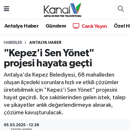
Ana Haber
Nöbetçi Eczaneler
Antalya Haber
Gündem
Özel H
Canlı Yayın
Antalya Haber
Hava Durumu
HABERLER
ANTALYA HABER
"Kepez'i Sen Yönet"
Dünya
Trafik Durumu
projesi hayata geçti
Eğitim
Süper Lig Puan Durumu ve Fikstür
Antalya'da Kepez Belediyesi, 68 mahalleden
Ekonomi
Tüm Manşetler
oluşan ilçedeki sorunlara hızlı ve etkili çözümler
üretebilmek için "Kepez'i Sen Yönet" projesini
Gündem
Son Dakika Haberleri
hayat geçirdi. İlçe sakinlerinden gelen istek, talep
ve şikayetler anlık değerlendirmeye alınarak,
Günün Manşetleri
Haber Arşivi
çözüme kavuşturulacak.
Haber Kuşakları
05.03.2025 - 12:36
YAYINLANMA