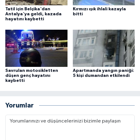
Tatil için Belçika'dan
Kırmızı ışık ihlali kazayla
Antalya'ya geldi, kazada
bitti
hayatını kaybetti
Savrulan motosikletten
Apartmanda yangın paniği:
düşen genç hayatını
5 kişi dumandan etkilendi
kaybetti
Yorumlar