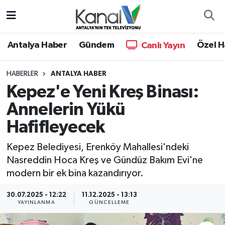
Ana Haber
Nöbetçi Eczaneler
Antalya Haber
Gündem
Özel H
Canlı Yayın
Antalya Haber
Hava Durumu
HABERLER
ANTALYA HABER
Kepez'e Yeni Kreş Binası:
Dünya
Trafik Durumu
Annelerin Yükü
Eğitim
Süper Lig Puan Durumu ve Fikstür
Hafifleyecek
Ekonomi
Tüm Manşetler
Kepez Belediyesi, Erenköy Mahallesi'ndeki
Nasreddin Hoca Kreş ve Gündüz Bakım Evi'ne
Gündem
Son Dakika Haberleri
modern bir ek bina kazandırıyor.
Günün Manşetleri
Haber Arşivi
30.07.2025 - 12:22
11.12.2025 - 13:13
YAYINLANMA
GÜNCELLEME
Haber Kuşakları