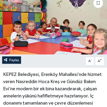
Haberler
KANALV Spor
Kültür Sanat
Magazin
Öğle Bülteni
Paylaş
-
+
A
A
Sağlık
KEPEZ Belediyesi, Erenköy Mahallesi’nde hizmet
veren Nasreddin Hoca Kreş ve Gündüz Bakım
Siyaset
Evi’ne modern bir ek bina kazandırarak, çalışan
Sosyal medya
annelerin yükünü hafifletmeye hazırlanıyor. İç
donanımı tamamlanan ve çevre düzenlemesi
Spor