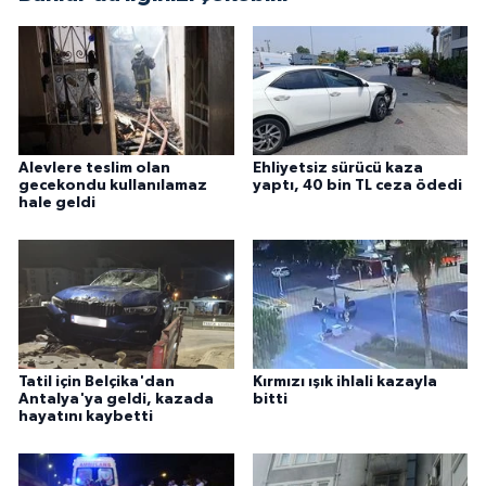
Alevlere teslim olan
Ehliyetsiz sürücü kaza
gecekondu kullanılamaz
yaptı, 40 bin TL ceza ödedi
hale geldi
Tatil için Belçika'dan
Kırmızı ışık ihlali kazayla
Antalya'ya geldi, kazada
bitti
hayatını kaybetti