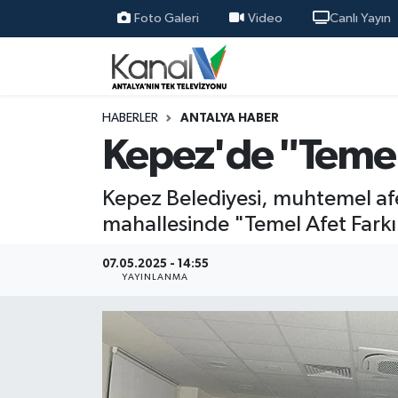
Foto Galeri
Video
Canlı Yayın
Ana Haber
Nöbetçi Eczaneler
Antalya Haber
Hava Durumu
HABERLER
ANTALYA HABER
Kepez'de "Temel 
Dünya
Trafik Durumu
Kepez Belediyesi, muhtemel afet
Eğitim
Süper Lig Puan Durumu ve Fikstür
mahallesinde "Temel Afet Farkın
Ekonomi
Tüm Manşetler
07.05.2025 - 14:55
YAYINLANMA
Gündem
Son Dakika Haberleri
Günün Manşetleri
Haber Arşivi
Haber Kuşakları