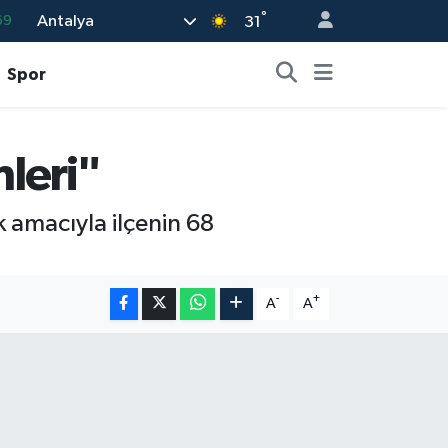
°
Antalya
69
31
06
Spor
02
.2
leri"
32
48
k amacıyla ilçenin 68
-
+
A
A