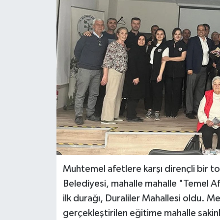
Haberler
KANALV Spor
Kültür Sanat
Magazin
Öğle Bülteni
Sağlık
Siyaset
Muhtemel afetlere karşı dirençli bir
Belediyesi, mahalle mahalle "Temel Afe
Sosyal medya
ilk durağı, Duraliler Mahallesi oldu.
gerçekleştirilen eğitime mahalle sakin
Spor