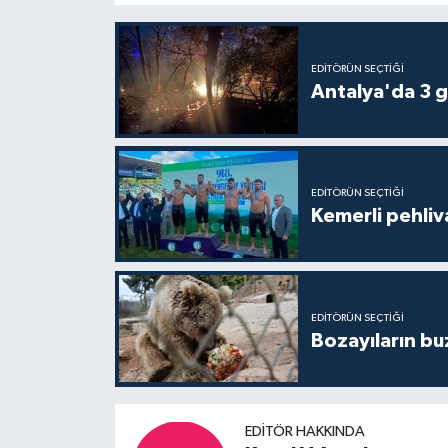
EDITÖRÜN SEÇTIĞI
Antalya'da 3 g
EDITÖRÜN SEÇTIĞI
Kemerli pehliva
EDITÖRÜN SEÇTIĞI
Bozayıların bu
EDITÖR HAKKINDA