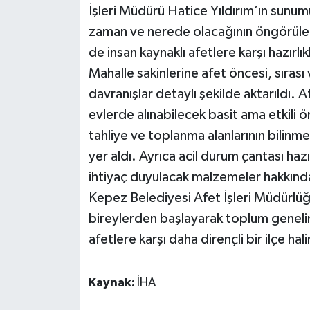
İşleri Müdürü Hatice Yıldırım’ın sunum
zaman ve nerede olacağının öngörüle
Teknoloji
de insan kaynaklı afetlere karşı hazırlı
Televizyon
Mahalle sakinlerine afet öncesi, sıras
davranışlar detaylı şekilde aktarıldı. Af
Turizm
evlerde alınabilecek basit ama etkili ö
tahliye ve toplanma alanlarının bilinmes
Yaşam
yer aldı. Ayrıca acil durum çantası hazır
ihtiyaç duyulacak malzemeler hakkında
Kepez Belediyesi Afet İşleri Müdürlüğü
bireylerden başlayarak toplum genelind
afetlere karşı daha dirençli bir ilçe ha
Kaynak:
İHA