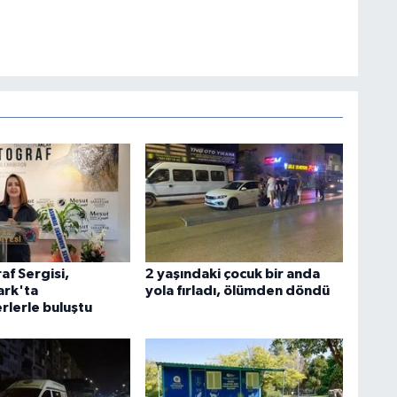
af Sergisi,
2 yaşındaki çocuk bir anda
rk'ta
yola fırladı, ölümden döndü
rlerle buluştu