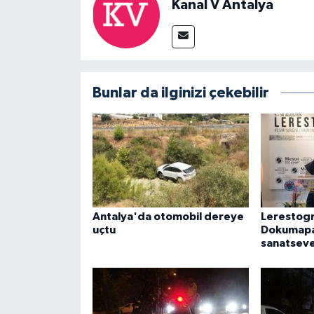
Kanal V Antalya
Bunlar da ilginizi çekebilir
Antalya'da otomobil dereye
Lerestogr
uçtu
Dokumapa
sanatseve