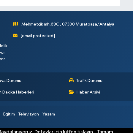
Mehmetçik mh.69C , 07300 Muratpaşa/Antalya
[email protected]
elik
yor
yor.
ava Durumu
Trafik Durumu
 Dakika Haberleri
Haber Arşivi
Eğitim
Televizyon
Yaşam
aydalanıyoruz. Detaylar için lütfen tıklayın.
Tamam