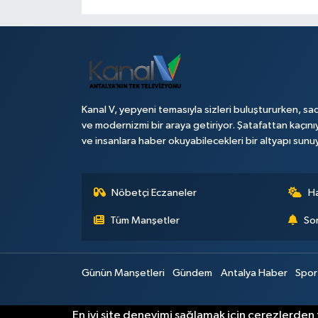
Kanal V, yepyeni temasıyla sizleri buluştururken, sad
ve modernizmi bir araya getiriyor. Şatafattan kaçını
ve insanlara haber okuyabilecekleri bir altyapı sunu
Nöbetçi Eczaneler
H
Tüm Manşetler
Son
Günün Manşetleri
Gündem
Antalya Haber
Spor
En iyi site deneyimi sağlamak için çerezlerden f