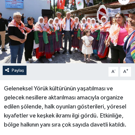
Haberler
KANALV Spor
Kültür Sanat
Magazin
Paylaş
-
+
A
A
Öğle Bülteni
Sağlık
Geleneksel Yörük kültürünün yaşatılması ve
gelecek nesillere aktarılması amacıyla organize
Siyaset
edilen şölende, halk oyunları gösterileri, yöresel
kıyafetler ve keşkek ikramı ilgi gördü. Etkinliğe,
Sosyal medya
bölge halkının yanı sıra çok sayıda davetli katıldı.
Spor