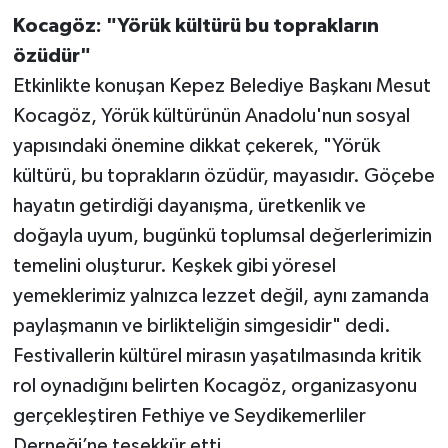
Kocagöz: "Yörük kültürü bu toprakların
Teknoloji
özüdür"
Etkinlikte konuşan Kepez Belediye Başkanı Mesut
Televizyon
Kocagöz, Yörük kültürünün Anadolu'nun sosyal
yapısındaki önemine dikkat çekerek, "Yörük
Turizm
kültürü, bu toprakların özüdür, mayasıdır. Göçebe
Yaşam
hayatın getirdiği dayanışma, üretkenlik ve
doğayla uyum, bugünkü toplumsal değerlerimizin
temelini oluşturur. Keşkek gibi yöresel
yemeklerimiz yalnızca lezzet değil, aynı zamanda
paylaşmanın ve birlikteliğin simgesidir" dedi.
Festivallerin kültürel mirasın yaşatılmasında kritik
rol oynadığını belirten Kocagöz, organizasyonu
gerçekleştiren Fethiye ve Seydikemerliler
Derneği’ne teşekkür etti.