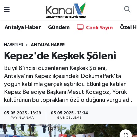
Ana Haber
Nöbetçi Eczaneler
Antalya Haber
Gündem
Özel H
Canlı Yayın
Antalya Haber
Hava Durumu
HABERLER
ANTALYA HABER
Kepez'de Keşkek Şöleni
Dünya
Trafik Durumu
Bu yıl 8’incisi düzenlenen Keşkek Şöleni,
Eğitim
Süper Lig Puan Durumu ve Fikstür
Antalya'nın Kepez ilçesindeki DokumaPark’ta
yoğun katılımla gerçekleştirildi. Etkinliğe katılan
Ekonomi
Tüm Manşetler
Kepez Belediye Başkanı Mesut Kocagöz, Yörük
kültürünün bu toprakların özü olduğunu vurguladı.
Gündem
Son Dakika Haberleri
05.05.2025 - 13:29
05.05.2025 - 13:34
Günün Manşetleri
Haber Arşivi
YAYINLANMA
GÜNCELLEME
Haber Kuşakları