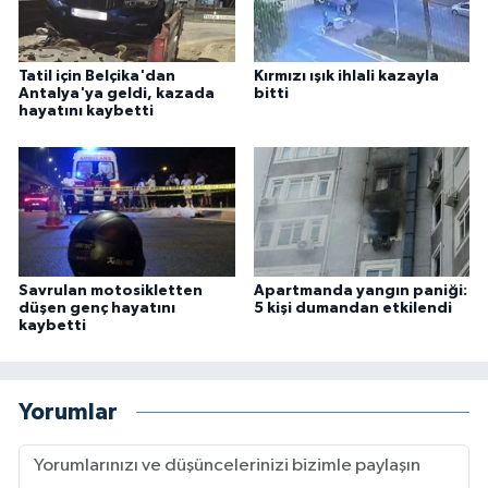
Tatil için Belçika'dan
Kırmızı ışık ihlali kazayla
Antalya'ya geldi, kazada
bitti
hayatını kaybetti
Savrulan motosikletten
Apartmanda yangın paniği:
düşen genç hayatını
5 kişi dumandan etkilendi
kaybetti
Yorumlar