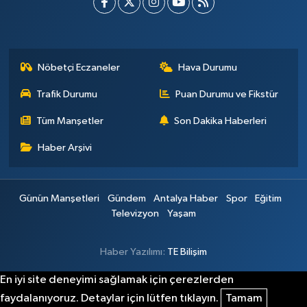
Nöbetçi Eczaneler
Hava Durumu
Trafik Durumu
Puan Durumu ve Fikstür
Tüm Manşetler
Son Dakika Haberleri
Haber Arşivi
Günün Manşetleri
Gündem
Antalya Haber
Spor
Eğitim
Televizyon
Yaşam
Haber Yazılımı:
TE Bilişim
En iyi site deneyimi sağlamak için çerezlerden
faydalanıyoruz. Detaylar için lütfen tıklayın.
Tamam