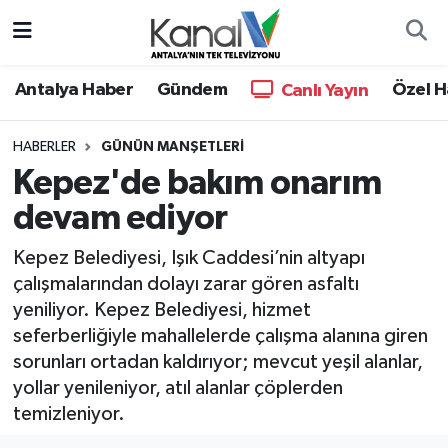
Ana Haber
Nöbetçi Eczaneler
Antalya Haber
Gündem
Özel H
Canlı Yayın
Antalya Haber
Hava Durumu
HABERLER
GÜNÜN MANŞETLERI
Kepez'de bakım onarım
Dünya
Trafik Durumu
devam ediyor
Eğitim
Süper Lig Puan Durumu ve Fikstür
Kepez Belediyesi, Işık Caddesi’nin altyapı
Ekonomi
Tüm Manşetler
çalışmalarından dolayı zarar gören asfaltı
yeniliyor. Kepez Belediyesi, hizmet
Gündem
Son Dakika Haberleri
seferberliğiyle mahallelerde çalışma alanına giren
sorunları ortadan kaldırıyor; mevcut yeşil alanlar,
Günün Manşetleri
Haber Arşivi
yollar yenileniyor, atıl alanlar çöplerden
temizleniyor.
Haber Kuşakları