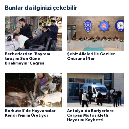
Bunlar da ilginizi çekebilir
Berberlerden 'Bayram
Şehit Aileleri İle Gaziler
tıraşını Son Güne
Onuruna İftar
Bırakmayın' Çağrısı
Korkuteli'de Hayvancılar
Antalya'da Bariyerlere
Kendi Yemini Üretiyor
Çarpan Motosikletli
Hayatını Kaybetti