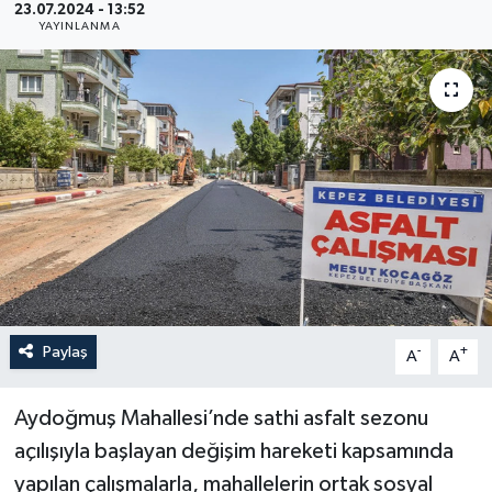
23.07.2024 - 13:52
YAYINLANMA
Haberler
KANALV Spor
Kültür Sanat
Magazin
Öğle Bülteni
Sağlık
Paylaş
-
+
A
A
Siyaset
Aydoğmuş Mahallesi’nde sathi asfalt sezonu
Sosyal medya
açılışıyla başlayan değişim hareketi kapsamında
yapılan çalışmalarla, mahallelerin ortak sosyal
Spor