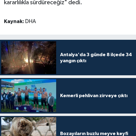
kararlılıkla sürdüreceğiz" dedi.
Kaynak:
DHA
Antalya'da 3 günde 8 ilçede 34
yangın çıktı
Kemerli pehlivan zirveye çıktı
Bozayıların buzlu meyve keyfi