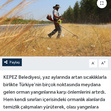
Haberler
KANALV Spor
Kültür Sanat
Magazin
Öğle Bülteni
Paylaş
-
+
A
A
Sağlık
KEPEZ Belediyesi, yaz aylarında artan sıcaklıklarla
birlikte Türkiye'nin birçok noktasında meydana
Siyaset
gelen orman yangınlarına karşı önlemlerini artırdı.
Sosyal medya
Hem kendi sınırları içerisindeki ormanlık alanlarda
temizlik çalışmaları yürüterek, olası yangınlara
Spor