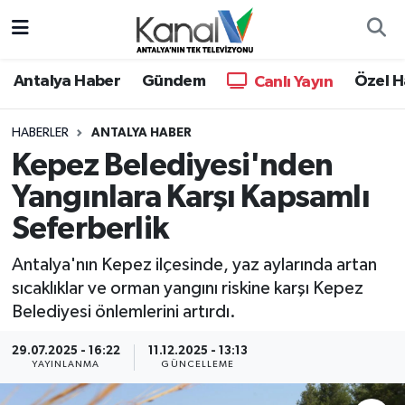
Ana Haber
Nöbetçi Eczaneler
Antalya Haber
Gündem
Özel H
Canlı Yayın
Antalya Haber
Hava Durumu
HABERLER
ANTALYA HABER
Kepez Belediyesi'nden
Dünya
Trafik Durumu
Yangınlara Karşı Kapsamlı
Eğitim
Süper Lig Puan Durumu ve Fikstür
Seferberlik
Ekonomi
Tüm Manşetler
Antalya'nın Kepez ilçesinde, yaz aylarında artan
sıcaklıklar ve orman yangını riskine karşı Kepez
Gündem
Son Dakika Haberleri
Belediyesi önlemlerini artırdı.
Günün Manşetleri
Haber Arşivi
29.07.2025 - 16:22
11.12.2025 - 13:13
YAYINLANMA
GÜNCELLEME
Haber Kuşakları