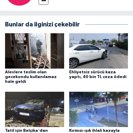
Bunlar da ilginizi çekebilir
Alevlere teslim olan
Ehliyetsiz sürücü kaza
gecekondu kullanılamaz
yaptı, 40 bin TL ceza ödedi
hale geldi
Tatil için Belçika'dan
Kırmızı ışık ihlali kazayla