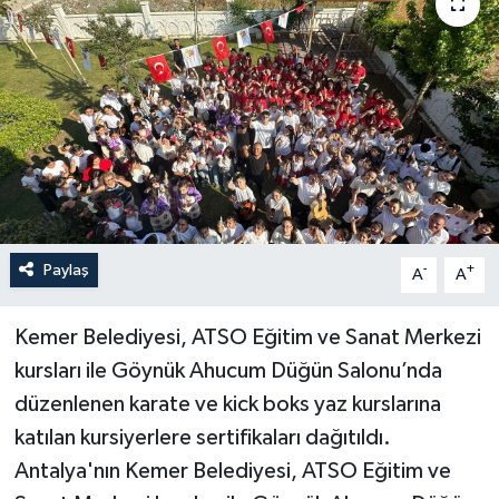
Haberler
KANALV Spor
Kültür Sanat
Magazin
Öğle Bülteni
Paylaş
-
+
A
A
Sağlık
Kemer Belediyesi, ATSO Eğitim ve Sanat Merkezi
kursları ile Göynük Ahucum Düğün Salonu’nda
Siyaset
düzenlenen karate ve kick boks yaz kurslarına
katılan kursiyerlere sertifikaları dağıtıldı.
Sosyal medya
Antalya'nın Kemer Belediyesi, ATSO Eğitim ve
Spor