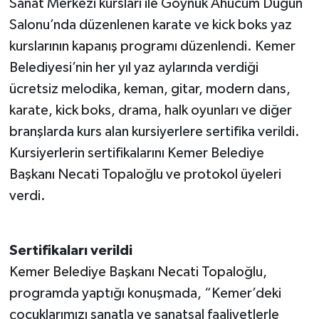
Sanat Merkezi kursları ile Göynük Ahucum Düğün
Salonu’nda düzenlenen karate ve kick boks yaz
Teknoloji
kurslarının kapanış programı düzenlendi. Kemer
Belediyesi’nin her yıl yaz aylarında verdiği
Televizyon
ücretsiz melodika, keman, gitar, modern dans,
Turizm
karate, kick boks, drama, halk oyunları ve diğer
branşlarda kurs alan kursiyerlere sertifika verildi.
Yaşam
Kursiyerlerin sertifikalarını Kemer Belediye
Başkanı Necati Topaloğlu ve protokol üyeleri
verdi.
Sertifikaları verildi
Kemer Belediye Başkanı Necati Topaloğlu,
programda yaptığı konuşmada, “Kemer’deki
çocuklarımızı sanatla ve sanatsal faaliyetlerle