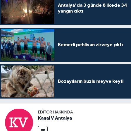
Antalya'da 3 günde 8 ilçede 34
yangın çıktı
Kemerli pehlivan zirveye çıktı
Bozayıların buzlu meyve keyfi
EDITÖR HAKKINDA
Kanal V Antalya