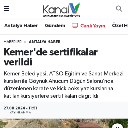
Ana Haber
Nöbetçi Eczaneler
Antalya Haber
Gündem
Özel H
Canlı Yayın
Antalya Haber
Hava Durumu
HABERLER
ANTALYA HABER
Kemer'de sertifikalar
Dünya
Trafik Durumu
verildi
Eğitim
Süper Lig Puan Durumu ve Fikstür
Kemer Belediyesi, ATSO Eğitim ve Sanat Merkezi
Ekonomi
Tüm Manşetler
kursları ile Göynük Ahucum Düğün Salonu’nda
düzenlenen karate ve kick boks yaz kurslarına
Gündem
Son Dakika Haberleri
katılan kursiyerlere sertifikaları dağıtıldı
27.08.2024 - 11:51
Günün Manşetleri
Haber Arşivi
YAYINLANMA
Haber Kuşakları