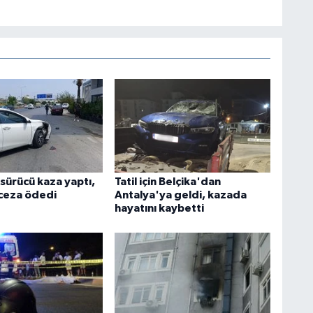
 sürücü kaza yaptı,
Tatil için Belçika'dan
 ceza ödedi
Antalya'ya geldi, kazada
hayatını kaybetti