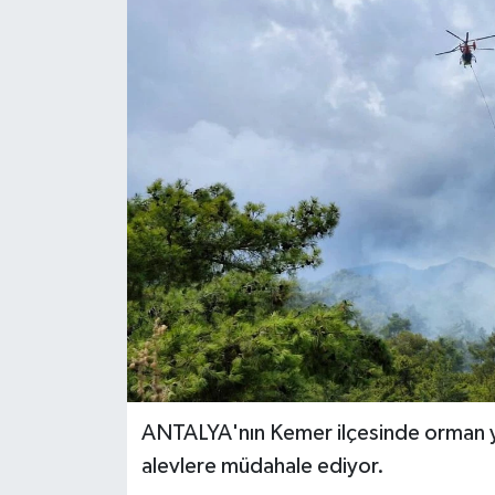
Haberler
KANALV Spor
Kültür Sanat
Magazin
Öğle Bülteni
Sağlık
Siyaset
ANTALYA'nın Kemer ilçesinde orman yan
Sosyal medya
alevlere müdahale ediyor.
Spor