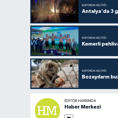
EDITÖRÜN SEÇTIĞI
Antalya'da 3 g
EDITÖRÜN SEÇTIĞI
Kemerli pehliva
EDITÖRÜN SEÇTIĞI
Bozayıların bu
EDITÖR HAKKINDA
Haber Merkezi