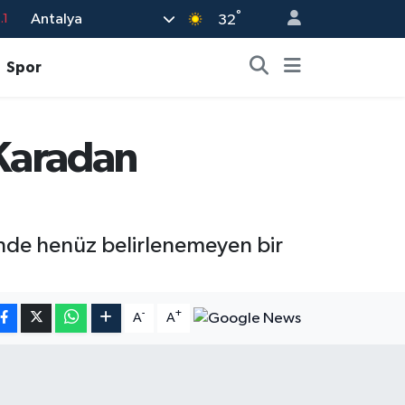
°
Antalya
.1
32
18
Spor
32
38
Karadan
0
14
inde henüz belirlenemeyen bir
-
+
A
A