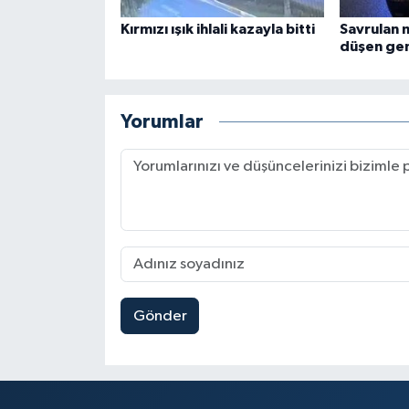
Kırmızı ışık ihlali kazayla bitti
Savrulan 
düşen gen
Yorumlar
Gönder