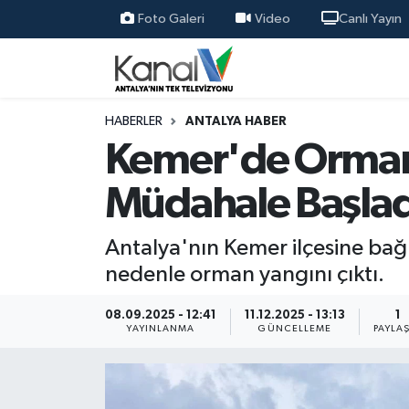
Foto Galeri
Video
Canlı Yayın
Ana Haber
Nöbetçi Eczaneler
Antalya Haber
Hava Durumu
HABERLER
ANTALYA HABER
Kemer'de Orman 
Dünya
Trafik Durumu
Müdahale Başlad
Eğitim
Süper Lig Puan Durumu ve Fikstür
Antalya'nın Kemer ilçesine bağ
Ekonomi
Tüm Manşetler
nedenle orman yangını çıktı.
Gündem
Son Dakika Haberleri
08.09.2025 - 12:41
11.12.2025 - 13:13
1
YAYINLANMA
GÜNCELLEME
PAYLA
Günün Manşetleri
Haber Arşivi
Haber Kuşakları