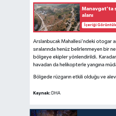
Manavgat’ta 
Teknoloji
alanı
Televizyon
İçeriği Görüntül
Turizm
Arslanbucak Mahallesi'ndeki otogar 
sıralarında henüz belirlenmeyen bir ned
Yaşam
bölgeye ekipler yönlendirildi. Karadan 
havadan da helikopterle yangına müda
Bölgede rüzgarın etkili olduğu ve alevle
Kaynak:
DHA