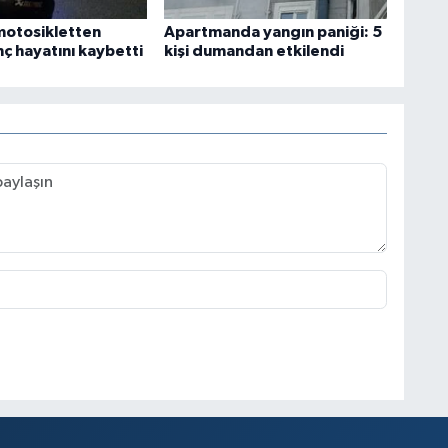
motosikletten
Apartmanda yangın paniği: 5
ç hayatını kaybetti
kişi dumandan etkilendi