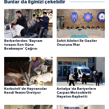
Bunlar da ilginizi çekebilir
Berberlerden 'Bayram
Şehit Aileleri İle Gaziler
tıraşını Son Güne
Onuruna İftar
Bırakmayın' Çağrısı
Korkuteli'de Hayvancılar
Antalya'da Bariyerlere
Kendi Yemini Üretiyor
Çarpan Motosikletli
Hayatını Kaybetti