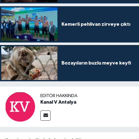
Kemerli pehlivan zirveye çıktı
Bozayıların buzlu meyve keyfi
EDITÖR HAKKINDA
Kanal V Antalya