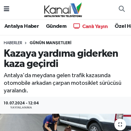
Ana Haber
Nöbetçi Eczaneler
Antalya Haber
Gündem
Özel H
Canlı Yayın
Antalya Haber
Hava Durumu
HABERLER
GÜNÜN MANŞETLERI
Kazaya yardıma giderken
Dünya
Trafik Durumu
kaza geçirdi
Eğitim
Süper Lig Puan Durumu ve Fikstür
Antalya'da meydana gelen trafik kazasında
Ekonomi
Tüm Manşetler
otomobile arkadan çarpan motosiklet sürücüsü
yaralandı.
Gündem
Son Dakika Haberleri
10.07.2024 - 12:04
YAYINLANMA
Günün Manşetleri
Haber Arşivi
Haber Kuşakları