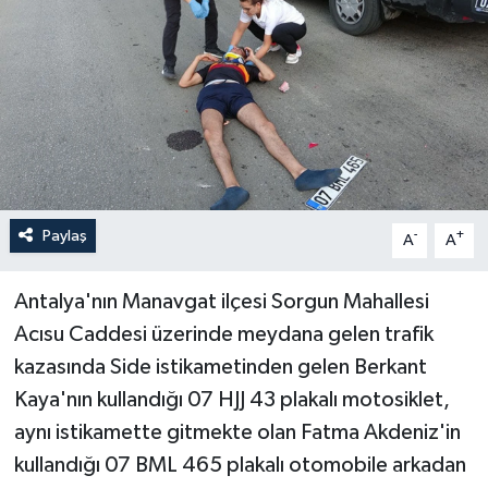
Haberler
KANALV Spor
Kültür Sanat
Magazin
Paylaş
-
+
A
A
Öğle Bülteni
Antalya'nın Manavgat ilçesi Sorgun Mahallesi
Sağlık
Acısu Caddesi üzerinde meydana gelen trafik
kazasında Side istikametinden gelen Berkant
Siyaset
Kaya'nın kullandığı 07 HJJ 43 plakalı motosiklet,
Sosyal medya
aynı istikamette gitmekte olan Fatma Akdeniz'in
kullandığı 07 BML 465 plakalı otomobile arkadan
Spor