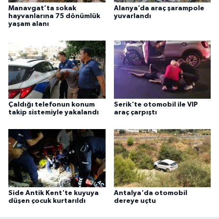
Manavgat’ta sokak
Alanya’da araç şarampole
hayvanlarına 75 dönümlük
yuvarlandı
yaşam alanı
Çaldığı telefonun konum
Serik'te otomobil ile VIP
takip sistemiyle yakalandı
araç çarpıştı
Side Antik Kent'te kuyuya
Antalya'da otomobil
düşen çocuk kurtarıldı
dereye uçtu