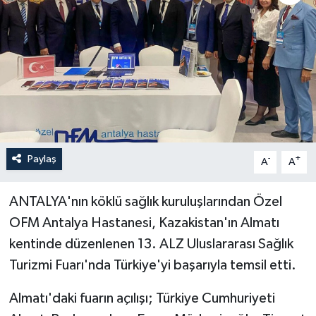
Haberler
KANALV Spor
Kültür Sanat
Magazin
Paylaş
-
+
A
A
Öğle Bülteni
ANTALYA'nın köklü sağlık kuruluşlarından Özel
Sağlık
OFM Antalya Hastanesi, Kazakistan'ın Almatı
Siyaset
kentinde düzenlenen 13. ALZ Uluslararası Sağlık
Turizmi Fuarı'nda Türkiye'yi başarıyla temsil etti.
Sosyal medya
Almatı'daki fuarın açılışı; Türkiye Cumhuriyeti
Spor