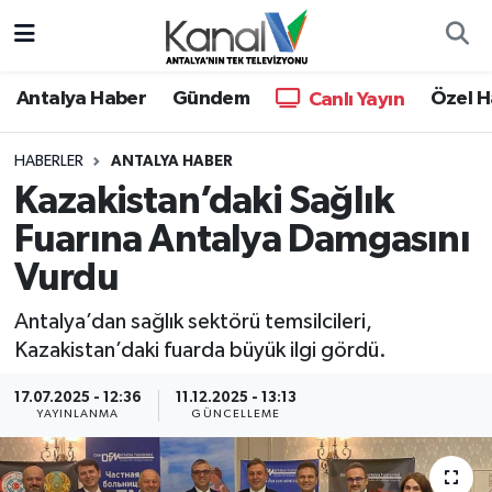
Ana Haber
Nöbetçi Eczaneler
Antalya Haber
Gündem
Özel H
Canlı Yayın
Antalya Haber
Hava Durumu
HABERLER
ANTALYA HABER
Kazakistan’daki Sağlık
Dünya
Trafik Durumu
Fuarına Antalya Damgasını
Eğitim
Süper Lig Puan Durumu ve Fikstür
Vurdu
Ekonomi
Tüm Manşetler
Antalya’dan sağlık sektörü temsilcileri,
Kazakistan’daki fuarda büyük ilgi gördü.
Gündem
Son Dakika Haberleri
17.07.2025 - 12:36
11.12.2025 - 13:13
YAYINLANMA
GÜNCELLEME
Günün Manşetleri
Haber Arşivi
Haber Kuşakları