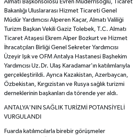
Almatı Başkonsolosu Evren Müderrisoğlu, Ticaret
Bakanlığı Uluslararası Hizmet Ticareti Genel
Teknoloji
Müdür Yardımcısı Alperen Kaçar, Almatı Valiliği
Turizm Başkan Vekili Gaziz Tolebek, T.C. Almatı
Televizyon
Ticaret Ataşesi Ekrem Alper Bozkurt ve Hizmet
Turizm
İhracatçıları Birliği Genel Sekreter Yardımcısı
Üzeyir Işık ve OFM Antalya Hastanesi Başhekim
Yaşam
Yardımcısı Uz.Dr. Ulaş Karadamar'ın katılımlarıyla
gerçekleştirildi. Ayrıca Kazakistan, Azerbaycan,
Özbekistan, Kırgızistan ve Rusya sağlık turizmi
derneklerinin başkanları da törende yer aldı.
ANTALYA'NIN SAĞLIK TURİZMİ POTANSİYELİ
VURGULANDI
Fuarda katılımcılarla birebir görüşmeler