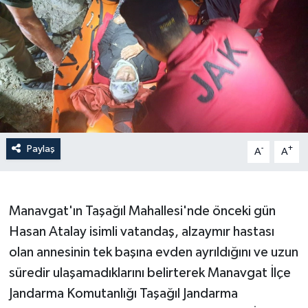
Haberler
KANALV Spor
Kültür Sanat
Magazin
Paylaş
-
+
A
A
Öğle Bülteni
Sağlık
Manavgat'ın Taşağıl Mahallesi'nde önceki gün
Hasan Atalay isimli vatandaş, alzaymır hastası
Siyaset
olan annesinin tek başına evden ayrıldığını ve uzun
Sosyal medya
süredir ulaşamadıklarını belirterek Manavgat İlçe
Jandarma Komutanlığı Taşağıl Jandarma
Spor