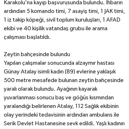
Karakolu'na kayıp başvurusunda bulundu. İhbarın
ardından 5 komando timi, 7 asayiş timi, 1 JAK timi,
Teknoloji
1 iz takip köpeği, sivil toplum kuruluşları, 1 AFAD
ekibi ve 40 kişilik vatandaş grubu ile arama
Televizyon
çalışması başlatıldı.
Turizm
Zeytin bahçesinde bulundu
Yaşam
Yapılan çalışmalar sonucunda alzaymır hastası
Günay Atalay isimli kadın (89) evlerine yaklaşık
500 metre mesafede bulunan zeytin bahçesinde
yaralı olarak bulundu. Ayağının kayarak
yuvarlanması sonucu baş ve göğüs kısmından
yaralandığı belirlenen Atalay, 112 Sağlık ekibinin
olay yerindeki tedavisinin ardından ambulans ile
Serik Devlet Hastanesine sevk edildi. Yaşlı kadının