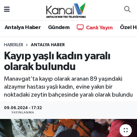
Ana Haber
Nöbetçi Eczaneler
Antalya Haber
Gündem
Özel H
Canlı Yayın
Antalya Haber
Hava Durumu
HABERLER
ANTALYA HABER
Kayıp yaşlı kadın yaralı
Dünya
Trafik Durumu
olarak bulundu
Eğitim
Süper Lig Puan Durumu ve Fikstür
Manavgat'ta kayıp olarak aranan 89 yaşındaki
Ekonomi
Tüm Manşetler
alzaymır hastası yaşlı kadın, evine yakın bir
noktadaki zeytin bahçesinde yaralı olarak bulundu
Gündem
Son Dakika Haberleri
09.06.2024 - 17:32
YAYINLANMA
Günün Manşetleri
Haber Arşivi
Haber Kuşakları