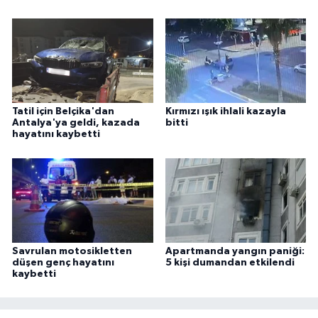
Tatil için Belçika'dan
Kırmızı ışık ihlali kazayla
Antalya'ya geldi, kazada
bitti
hayatını kaybetti
Savrulan motosikletten
Apartmanda yangın paniği:
düşen genç hayatını
5 kişi dumandan etkilendi
kaybetti