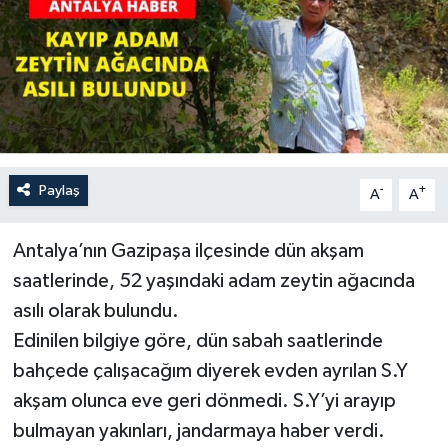
Haberler
KANALV Spor
Kültür Sanat
Magazin
Paylaş
-
+
A
A
Öğle Bülteni
Antalya’nın Gazipaşa ilçesinde dün akşam
saatlerinde, 52 yaşındaki adam zeytin ağacında
Sağlık
asılı olarak bulundu.
Edinilen bilgiye göre, dün sabah saatlerinde
Siyaset
bahçede çalışacağım diyerek evden ayrılan S.Y
Sosyal medya
akşam olunca eve geri dönmedi. S.Y’yi arayıp
bulmayan yakınları, jandarmaya haber verdi.
Spor