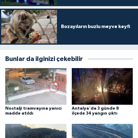
Bozayıların buzlu meyve keyfi
Bunlar da ilginizi çekebilir
Nostalji tramvayına yanıcı
Antalya'da 3 günde 8
madde atıldı
ilçede 34 yangın çıktı