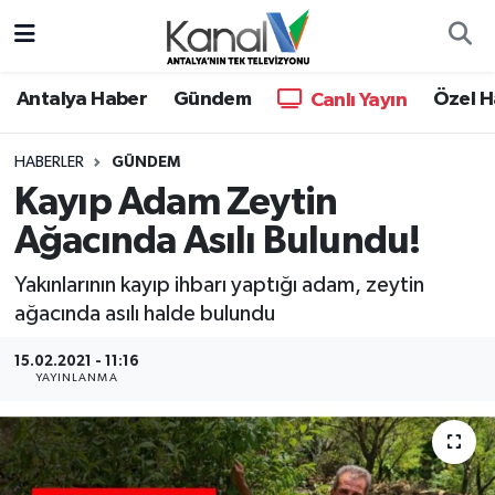
Ana Haber
Nöbetçi Eczaneler
Antalya Haber
Gündem
Özel H
Canlı Yayın
Antalya Haber
Hava Durumu
HABERLER
GÜNDEM
Kayıp Adam Zeytin
Dünya
Trafik Durumu
Ağacında Asılı Bulundu!
Eğitim
Süper Lig Puan Durumu ve Fikstür
Yakınlarının kayıp ihbarı yaptığı adam, zeytin
Ekonomi
Tüm Manşetler
ağacında asılı halde bulundu
15.02.2021 - 11:16
Gündem
Son Dakika Haberleri
YAYINLANMA
Günün Manşetleri
Haber Arşivi
Haber Kuşakları