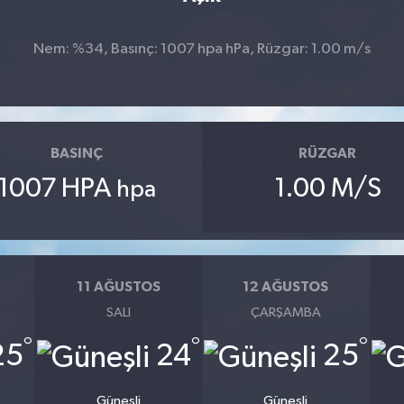
Nem: %34, Basınç: 1007 hpa hPa, Rüzgar: 1.00 m/s
BASINÇ
RÜZGAR
1007 HPA
1.00 M/S
hpa
11 AĞUSTOS
12 AĞUSTOS
SALI
ÇARŞAMBA
°
°
°
25
24
25
Güneşli
Güneşli