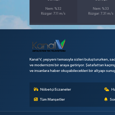
Nem: %32
Nem: %33
Teknoloji
Rüzgar: 7.11 m/s
Rüzgar: 7.31 m/s
Televizyon
Turizm
Yaşam
Kanal V, yepyeni temasıyla sizleri buluştururken, sad
ve modernizmi bir araya getiriyor. Şatafattan kaçını
ve insanlara haber okuyabilecekleri bir altyapı sunu
Nöbetçi Eczaneler
H
Tüm Manşetler
Son