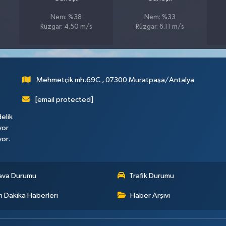
Nem: %38
Nem: %33
Rüzgar: 4.50 m/s
Rüzgar: 6.11 m/s
Mehmetçik mh.69C , 07300 Muratpaşa/Antalya
[email protected]
elik
yor
yor.
ava Durumu
Trafik Durumu
 Dakika Haberleri
Haber Arşivi