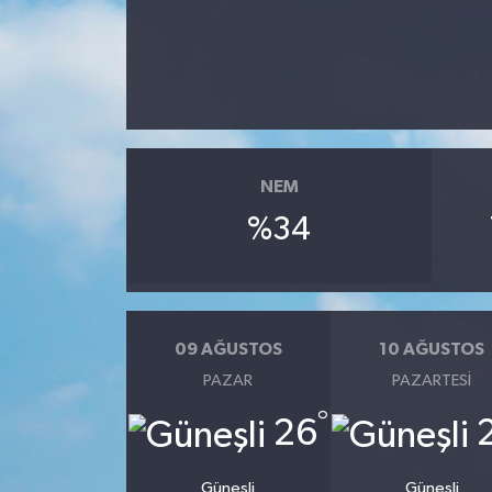
Haberler
KANALV Spor
Kültür Sanat
NEM
Magazin
%34
Öğle Bülteni
Sağlık
09 AĞUSTOS
10 AĞUSTOS
Siyaset
PAZAR
PAZARTESI
°
26
Sosyal medya
Spor
Güneşli
Güneşli