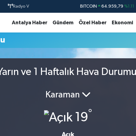
Radyo V
BITCOIN
64.959,79
%1.11
DOLAR
47,7436
%0.18
Antalya Haber
Gündem
Özel Haber
Ekonomi
EURO
55,2510
%0.32
mu
STERLİN
64,4811
%0.38
GRAM ALTIN
6660.55
%0.03
BİST100
13.779
%-14
arın ve 1 Haftalık Hava Durum
Karaman
°
19
Açık