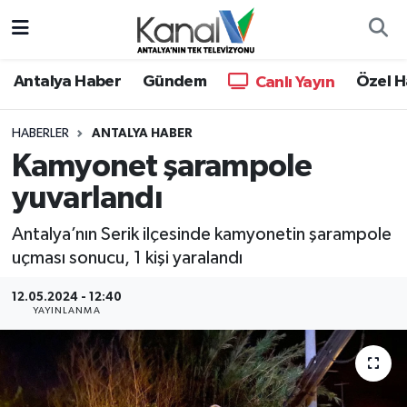
Ana Haber
Nöbetçi Eczaneler
Antalya Haber
Gündem
Özel H
Canlı Yayın
Antalya Haber
Hava Durumu
HABERLER
ANTALYA HABER
Kamyonet şarampole
Dünya
Trafik Durumu
yuvarlandı
Eğitim
Süper Lig Puan Durumu ve Fikstür
Antalya’nın Serik ilçesinde kamyonetin şarampole
Ekonomi
Tüm Manşetler
uçması sonucu, 1 kişi yaralandı
12.05.2024 - 12:40
Gündem
Son Dakika Haberleri
YAYINLANMA
Günün Manşetleri
Haber Arşivi
Haber Kuşakları