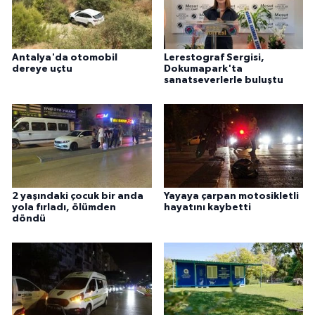
Antalya'da otomobil
Lerestograf Sergisi,
dereye uçtu
Dokumapark'ta
sanatseverlerle buluştu
2 yaşındaki çocuk bir anda
Yayaya çarpan motosikletli
yola fırladı, ölümden
hayatını kaybetti
döndü