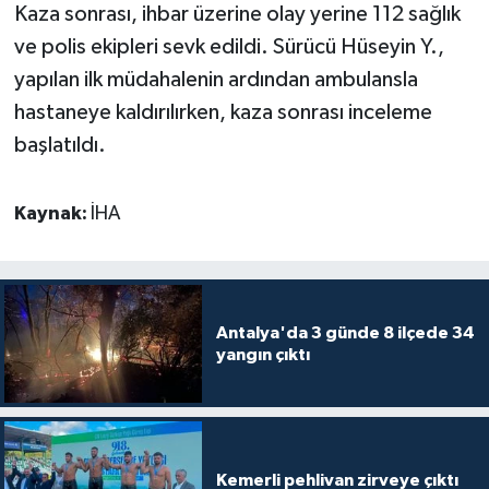
Kaza sonrası, ihbar üzerine olay yerine 112 sağlık
ve polis ekipleri sevk edildi. Sürücü Hüseyin Y.,
Teknoloji
yapılan ilk müdahalenin ardından ambulansla
Televizyon
hastaneye kaldırılırken, kaza sonrası inceleme
başlatıldı.
Turizm
Kaynak:
İHA
Yaşam
Antalya'da 3 günde 8 ilçede 34
yangın çıktı
Kemerli pehlivan zirveye çıktı