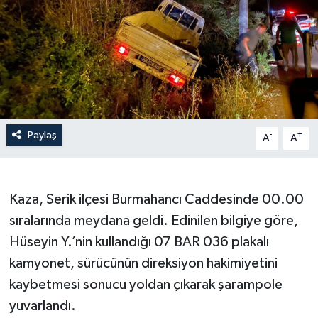
Haberler
KANALV Spor
Kültür Sanat
Magazin
Paylaş
-
+
A
A
Öğle Bülteni
Kaza, Serik ilçesi Burmahancı Caddesinde 00.00
Sağlık
sıralarında meydana geldi. Edinilen bilgiye göre,
Hüseyin Y.’nin kullandığı 07 BAR 036 plakalı
Siyaset
kamyonet, sürücünün direksiyon hakimiyetini
Sosyal medya
kaybetmesi sonucu yoldan çıkarak şarampole
yuvarlandı.
Spor