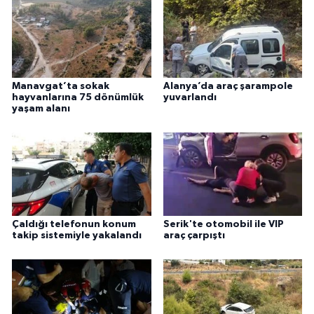
Manavgat’ta sokak
Alanya’da araç şarampole
hayvanlarına 75 dönümlük
yuvarlandı
yaşam alanı
Çaldığı telefonun konum
Serik'te otomobil ile VIP
takip sistemiyle yakalandı
araç çarpıştı