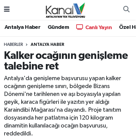
Ana Haber
Nöbetçi Eczaneler
Antalya Haber
Gündem
Özel H
Canlı Yayın
Antalya Haber
Hava Durumu
HABERLER
ANTALYA HABER
Kalker ocağının genişleme
Dünya
Trafik Durumu
talebine ret
Eğitim
Süper Lig Puan Durumu ve Fikstür
Antalya'da genişleme başvurusu yapan kalker
Ekonomi
Tüm Manşetler
ocağının genişleme sınırı, bölgede Bizans
Dönemi'ne tarihlenen ve aşı boyasıyla yapılan
Gündem
Son Dakika Haberleri
geyik, karaca figürleri ile yazıtın yer aldığı
Karaindibi Mağarası'na dayandı. Proje tanıtım
Günün Manşetleri
Haber Arşivi
dosyasında her patlatma için 120 kilogram
dinamitin kullanılacağı ocağın başvurusu,
Haber Kuşakları
reddedildi.