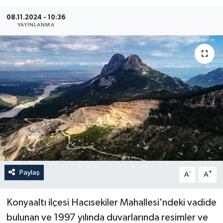
Haberler
08.11.2024 - 10:36
YAYINLANMA
KANALV Spor
Kültür Sanat
Magazin
Öğle Bülteni
Sağlık
Siyaset
Paylaş
-
+
A
A
Sosyal medya
Konyaaltı ilçesi Hacısekiler Mahallesi'ndeki vadide
bulunan ve 1997 yılında duvarlarında resimler ve
Spor