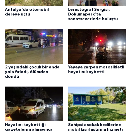
Antalya'da otomobil
Lerestograf Sergisi,
dereye uçtu
Dokumapark'ta
sanatseverlerle buluştu
2 yaşındaki çocuk bir anda
Yayaya çarpan motosikletli
yola fırladı, ölümden
hayatını kaybetti
döndü
Hayatını kaybettiği
Sahipsiz sokak kedilerine
gazetelerini almayınca
mobil kısırlaştırma hizmeti