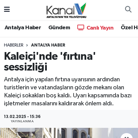
Ana Haber
Nöbetçi Eczaneler
Antalya Haber
Gündem
Özel H
Canlı Yayın
Antalya Haber
Hava Durumu
HABERLER
ANTALYA HABER
Kaleiçi'nde 'fırtına'
Dünya
Trafik Durumu
sessizliği
Eğitim
Süper Lig Puan Durumu ve Fikstür
Antalya için yapılan fırtına uyarısının ardından
Ekonomi
Tüm Manşetler
turistlerin ve vatandaşların gözde mekanı olan
Kaleiçi sokakları boş kaldı. Uyarı kapsamında bazı
Gündem
Son Dakika Haberleri
işletmeler masalarını kaldırarak önlem aldı.
13.02.2025 - 15:36
Günün Manşetleri
Haber Arşivi
YAYINLANMA
Haber Kuşakları