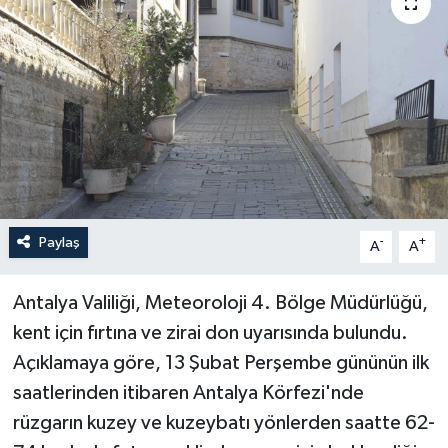
Haberler
KANALV Spor
Kültür Sanat
Magazin
Öğle Bülteni
Paylaş
-
+
A
A
Sağlık
Antalya Valiliği, Meteoroloji 4. Bölge Müdürlüğü,
kent için fırtına ve zirai don uyarısında bulundu.
Siyaset
Açıklamaya göre, 13 Şubat Perşembe gününün ilk
saatlerinden itibaren Antalya Körfezi'nde
Sosyal medya
rüzgarın kuzey ve kuzeybatı yönlerden saatte 62-
Spor