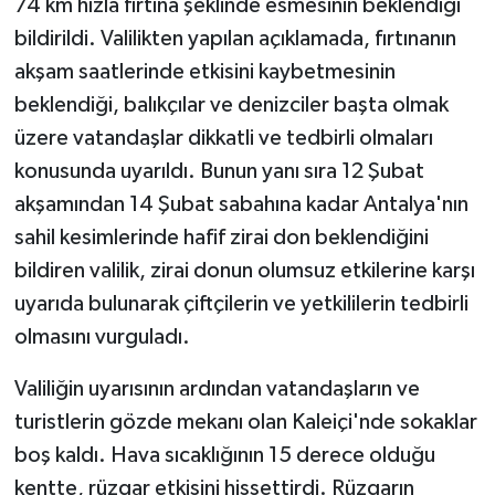
74 km hızla fırtına şeklinde esmesinin beklendiği
bildirildi. Valilikten yapılan açıklamada, fırtınanın
Teknoloji
akşam saatlerinde etkisini kaybetmesinin
beklendiği, balıkçılar ve denizciler başta olmak
Televizyon
üzere vatandaşlar dikkatli ve tedbirli olmaları
Turizm
konusunda uyarıldı. Bunun yanı sıra 12 Şubat
akşamından 14 Şubat sabahına kadar Antalya'nın
Yaşam
sahil kesimlerinde hafif zirai don beklendiğini
bildiren valilik, zirai donun olumsuz etkilerine karşı
uyarıda bulunarak çiftçilerin ve yetkililerin tedbirli
olmasını vurguladı.
Valiliğin uyarısının ardından vatandaşların ve
turistlerin gözde mekanı olan Kaleiçi'nde sokaklar
boş kaldı. Hava sıcaklığının 15 derece olduğu
kentte, rüzgar etkisini hissettirdi. Rüzgarın