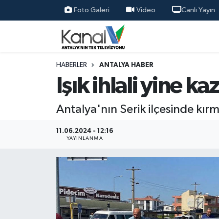
Foto Galeri
Video
Canlı Yayın
Ana Haber
Nöbetçi Eczaneler
Antalya Haber
Hava Durumu
HABERLER
ANTALYA HABER
Işık ihlali yine k
Dünya
Trafik Durumu
Antalya'nın Serik ilçesinde kırm
Eğitim
Süper Lig Puan Durumu ve Fikstür
11.06.2024 - 12:16
Ekonomi
Tüm Manşetler
YAYINLANMA
Gündem
Son Dakika Haberleri
Günün Manşetleri
Haber Arşivi
Haber Kuşakları