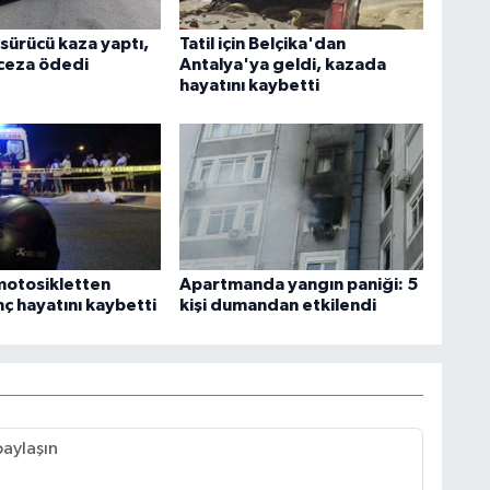
 sürücü kaza yaptı,
Tatil için Belçika'dan
 ceza ödedi
Antalya'ya geldi, kazada
hayatını kaybetti
motosikletten
Apartmanda yangın paniği: 5
ç hayatını kaybetti
kişi dumandan etkilendi