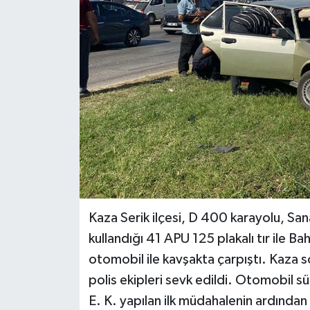
Haberler
KANALV Spor
Kültür Sanat
Magazin
Öğle Bülteni
Sağlık
Kaza Serik ilçesi, D 400 karayolu, Sa
Siyaset
kullandığı 41 APU 125 plakalı tır ile Ba
otomobil ile kavşakta çarpıştı. Kaza so
Sosyal medya
polis ekipleri sevk edildi. Otomobil s
E. K. yapılan ilk müdahalenin ardından
Spor