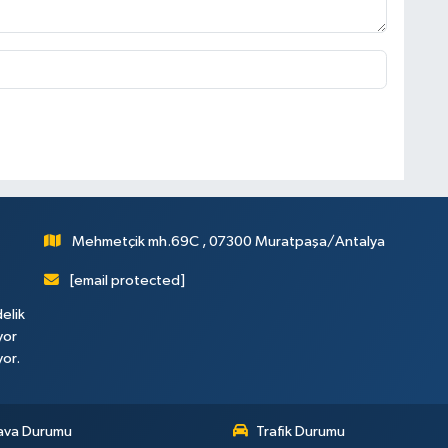
Mehmetçik mh.69C , 07300 Muratpaşa/Antalya
[email protected]
elik
yor
yor.
ava Durumu
Trafik Durumu