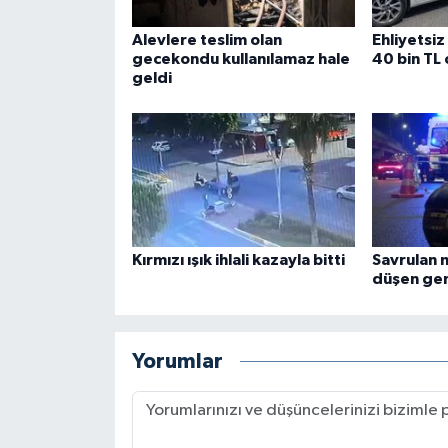
Alevlere teslim olan
Ehliyetsiz
gecekondu kullanılamaz hale
40 bin TL
geldi
Kırmızı ışık ihlali kazayla bitti
Savrulan 
düşen gen
Yorumlar