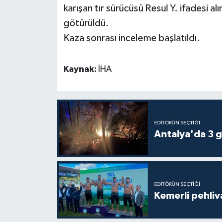
karışan tır sürücüsü Resul Y. ifadesi 
götürüldü.
Teknoloji
Kaza sonrası inceleme başlatıldı.
Televizyon
Kaynak:
İHA
Turizm
Yaşam
EDITÖRÜN SEÇTIĞI
Antalya'da 3 g
EDITÖRÜN SEÇTIĞI
Kemerli pehliva