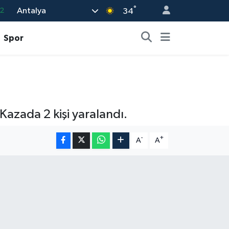
°
Antalya
2
34
8
Spor
3
4
18
8
 Kazada 2 kişi yaralandı.
-
+
A
A