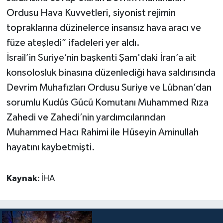
Ordusu Hava Kuvvetleri, siyonist rejimin
Teknoloji
topraklarına düzinelerce insansız hava aracı ve
füze ateşledi” ifadeleri yer aldı.
Televizyon
İsrail’in Suriye’nin başkenti Şam'daki İran’a ait
konsolosluk binasına düzenlediği hava saldırısında
Turizm
Devrim Muhafızları Ordusu Suriye ve Lübnan’dan
Yaşam
sorumlu Kudüs Gücü Komutanı Muhammed Rıza
Zahedi ve Zahedi’nin yardımcılarından
Muhammed Hacı Rahimi ile Hüseyin Aminullah
hayatını kaybetmişti.
Kaynak:
İHA