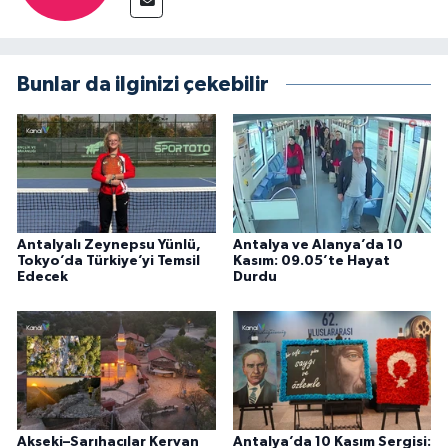
Bunlar da ilginizi çekebilir
Antalyalı Zeynepsu Yünlü,
Antalya ve Alanya’da 10
Tokyo’da Türkiye’yi Temsil
Kasım: 09.05’te Hayat
Edecek
Durdu
Akseki–Sarıhacılar Kervan
Antalya’da 10 Kasım Sergisi: