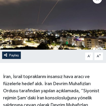
Haberler
KANALV Spor
Kültür Sanat
Magazin
Paylaş
-
+
A
A
Öğle Bülteni
Sağlık
İran, İsrail topraklarını insansız hava aracı ve
Siyaset
füzelerle hedef aldı. İran Devrim Muhafızları
Ordusu tarafından yapılan açıklamada, “Siyonist
Sosyal medya
rejimin Şam'daki İran konsolosluğuna yönelik
saldırısına cevap olarak Devrim Muhafızları
Spor