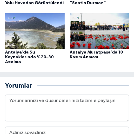
Yolu Havadan Görüntülendi
“Saatin Durmaz”
Antalya’da Su
Antalya Muratpaşa’da 10
Kaynaklarında %20–30
Kasım Anması
Azalma
Yorumlar