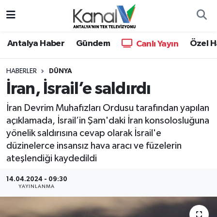
Ana Haber
Nöbetçi Eczaneler
Antalya Haber
Gündem
Özel H
Canlı Yayın
Antalya Haber
Hava Durumu
HABERLER
DÜNYA
İran, İsrail’e saldırdı
Dünya
Trafik Durumu
İran Devrim Muhafızları Ordusu tarafından yapılan
Eğitim
Süper Lig Puan Durumu ve Fikstür
açıklamada, İsrail’in Şam'daki İran konsolosluğuna
yönelik saldırısına cevap olarak İsrail'e
Ekonomi
Tüm Manşetler
düzinelerce insansız hava aracı ve füzelerin
ateşlendiği kaydedildi
Gündem
Son Dakika Haberleri
14.04.2024 - 09:30
Günün Manşetleri
Haber Arşivi
YAYINLANMA
Haber Kuşakları