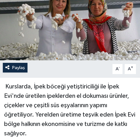
Haberler
KANALV Spor
Kültür Sanat
Magazin
Paylaş
-
+
A
A
Öğle Bülteni
Kurslarda, İpek böceği yetiştiriciliği ile İpek
Sağlık
Evi'nde üretilen ipeklerden el dokuması ürünler,
çiçekler ve çeşitli süs eşyalarının yapımı
Siyaset
öğretiliyor. Yerelden üretime teşvik eden İpek Evi
Sosyal medya
bölge halkının ekonomisine ve turizme de katkı
sağlıyor.
Spor