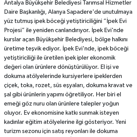
Antalya Büyükşehir Belediyesi Tarımsal Hizmetler
Daire Başkanlığı, Alanya Sapadere'de unutulmaya
Teknoloji
yüz tutmuş ipek böceği yetiştiriciliğini “İpek Evi
Projesi” ile yeniden canlandırıyor. İpek Evi'nde
Televizyon
kurslar açan Büyükşehir Belediyesi, bölge halkını
Turizm
üretime teşvik ediyor. İpek Evi'nde, ipek böceği
yetiştiriciliği ile üretilen ipek ipler ekonomik
Yaşam
değeri olan ürünlere dönüştürülüyor. El işi ve
dokuma atölyelerinde kursiyerlere ipeklerden
çiçek, toka, rozet, süs eşyaları, dokuma kravat ve
şal gibi ürünlerin yapımı öğretiliyor. Her biri el
emeği göz nuru olan ürünlere talepler yoğun
oluyor. Ev ekonomisine katkı sunmak isteyen
kadınlar eğitim atölyelerine ilgi gösteriyor. Yeni
turizm sezonu için satış reyonları ile dokuma