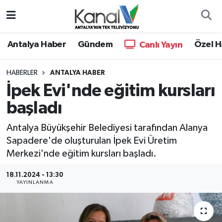
Ana Haber
Nöbetçi Eczaneler
Antalya Haber
Gündem
Özel H
Canlı Yayın
Antalya Haber
Hava Durumu
HABERLER
ANTALYA HABER
İpek Evi'nde eğitim kursları
Dünya
Trafik Durumu
başladı
Eğitim
Süper Lig Puan Durumu ve Fikstür
Antalya Büyükşehir Belediyesi tarafından Alanya
Ekonomi
Tüm Manşetler
Sapadere'de oluşturulan İpek Evi Üretim
Merkezi'nde eğitim kursları başladı.
Gündem
Son Dakika Haberleri
18.11.2024 - 13:30
YAYINLANMA
Günün Manşetleri
Haber Arşivi
Haber Kuşakları