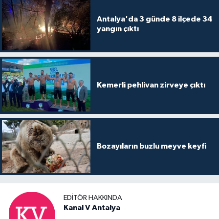
Antalya'da 3 günde 8 ilçede 34
yangın çıktı
Kemerli pehlivan zirveye çıktı
Bozayıların buzlu meyve keyfi
EDITÖR HAKKINDA
Kanal V Antalya