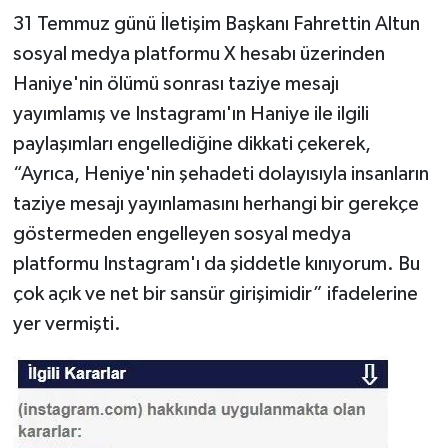
31 Temmuz günü İletişim Başkanı Fahrettin Altun
Haberler
sosyal medya platformu X hesabı üzerinden
Haniye'nin ölümü sonrası taziye mesajı
KANALV Spor
yayımlamış ve Instagramı'ın Haniye ile ilgili
Kültür Sanat
paylaşımları engellediğine dikkati çekerek,
“Ayrıca, Heniye'nin şehadeti dolayısıyla insanların
Magazin
taziye mesajı yayınlamasını herhangi bir gerekçe
göstermeden engelleyen sosyal medya
Öğle Bülteni
platformu Instagram'ı da şiddetle kınıyorum. Bu
Sağlık
çok açık ve net bir sansür girişimidir” ifadelerine
yer vermişti.
Siyaset
Sosyal medya
Spor