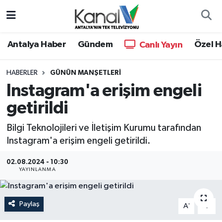
Ana Haber
Nöbetçi Eczaneler
Antalya Haber
Gündem
Özel H
Canlı Yayın
Antalya Haber
Hava Durumu
HABERLER
GÜNÜN MANŞETLERI
Instagram'a erişim engeli
Dünya
Trafik Durumu
getirildi
Eğitim
Süper Lig Puan Durumu ve Fikstür
Bilgi Teknolojileri ve İletişim Kurumu tarafından
Ekonomi
Tüm Manşetler
Instagram'a erişim engeli getirildi.
02.08.2024 - 10:30
Gündem
Son Dakika Haberleri
YAYINLANMA
Günün Manşetleri
Haber Arşivi
Paylaş
-
+
A
A
Haber Kuşakları