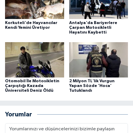
Korkuteli'de Hayvancılar
Antalya'da Bariyerlere
Kendi Yemini Üretiyor
Çarpan Motosikletli
Hayatını Kaybetti
Otomobil İle Motosikletin
2 Milyon TL'lik Vurgun
Çarpıştığı Kazada
Yapan Sözde ‘Hoca’
Üniversiteli Deniz Öldü
Tutuklandı
Yorumlar