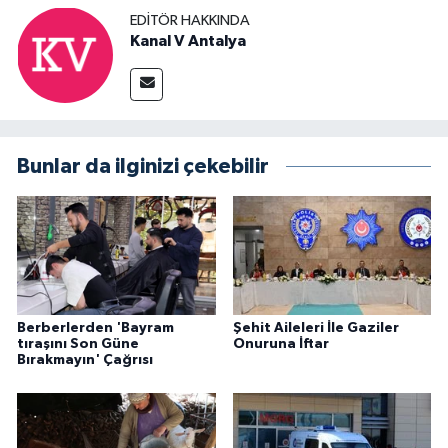
EDITÖR HAKKINDA
Kanal V Antalya
Bunlar da ilginizi çekebilir
Berberlerden 'Bayram
Şehit Aileleri İle Gaziler
tıraşını Son Güne
Onuruna İftar
Bırakmayın' Çağrısı