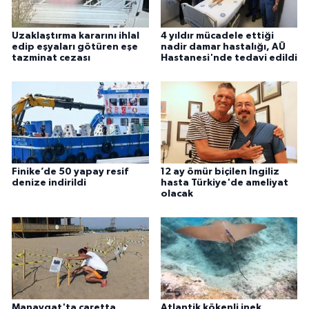
Uzaklaştırma kararını ihlal
4 yıldır mücadele ettiği
edip eşyaları götüren eşe
nadir damar hastalığı, AÜ
tazminat cezası
Hastanesi'nde tedavi edildi
Finike’de 50 yapay resif
12 ay ömür biçilen İngiliz
denize indirildi
hasta Türkiye'de ameliyat
olacak
Manavgat'ta caretta
Atlantik kökenli inek