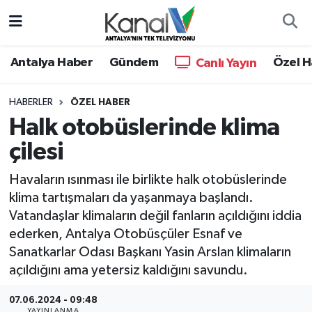
Ana Haber
Nöbetçi Eczaneler
Antalya Haber
Gündem
Özel H
Canlı Yayın
Antalya Haber
Hava Durumu
HABERLER
ÖZEL HABER
Halk otobüslerinde klima
Dünya
Trafik Durumu
çilesi
Eğitim
Süper Lig Puan Durumu ve Fikstür
Havaların ısınması ile birlikte halk otobüslerinde
Ekonomi
Tüm Manşetler
klima tartışmaları da yaşanmaya başlandı.
Vatandaşlar klimaların değil fanların açıldığını iddia
Gündem
Son Dakika Haberleri
ederken, Antalya Otobüsçüler Esnaf ve
Sanatkarlar Odası Başkanı Yasin Arslan klimaların
Günün Manşetleri
Haber Arşivi
açıldığını ama yetersiz kaldığını savundu.
Haber Kuşakları
07.06.2024 - 09:48
YAYINLANMA