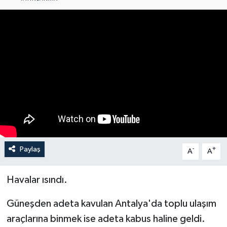
Haberler
KANALV Spor
Kültür Sanat
Magazin
Öğle Bülteni
Sağlık
Paylaş
-
+
A
A
Siyaset
Havalar ısındı.
Sosyal medya
Güneşden adeta kavulan Antalya'da toplu ulaşım
araçlarına binmek ise adeta kabus haline geldi.
Spor