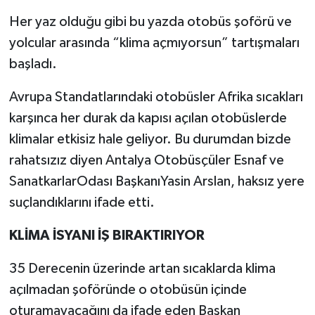
Her yaz olduğu gibi bu yazda otobüs şoförü ve
Teknoloji
yolcular arasında “klima açmıyorsun” tartışmaları
başladı.
Televizyon
Avrupa Standatlarındaki otobüsler Afrika sıcakları
Turizm
karşınca her durak da kapısı açılan otobüslerde
klimalar etkisiz hale geliyor. Bu durumdan bizde
Yaşam
rahatsızız diyen Antalya Otobüsçüler Esnaf ve
SanatkarlarOdası BaşkanıYasin Arslan, haksız yere
suçlandıklarını ifade etti.
KLİMA İSYANI İŞ BIRAKTIRIYOR
35 Derecenin üzerinde artan sıcaklarda klima
açılmadan şoföründe o otobüsün içinde
oturamayacağını da ifade eden Başkan