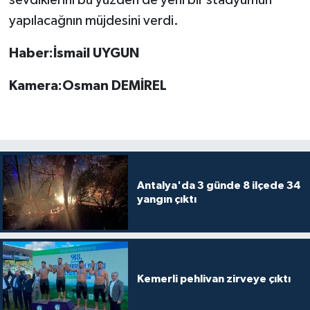
yapılacağnın müjdesini verdi.
Teknoloji
Haber:İsmail UYGUN
Televizyon
Kamera:Osman DEMİREL
Turizm
Yaşam
Antalya'da 3 günde 8 ilçede 34
yangın çıktı
Kemerli pehlivan zirveye çıktı