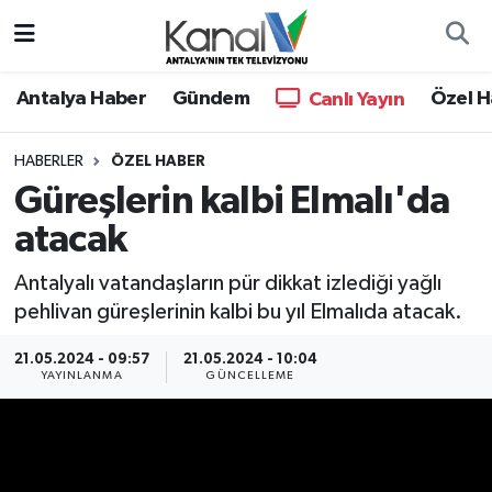
Ana Haber
Nöbetçi Eczaneler
Antalya Haber
Gündem
Özel H
Canlı Yayın
Antalya Haber
Hava Durumu
HABERLER
ÖZEL HABER
Güreşlerin kalbi Elmalı'da
Dünya
Trafik Durumu
atacak
Eğitim
Süper Lig Puan Durumu ve Fikstür
Antalyalı vatandaşların pür dikkat izlediği yağlı
Ekonomi
Tüm Manşetler
pehlivan güreşlerinin kalbi bu yıl Elmalıda atacak.
21.05.2024 - 09:57
21.05.2024 - 10:04
Gündem
Son Dakika Haberleri
YAYINLANMA
GÜNCELLEME
Günün Manşetleri
Haber Arşivi
Haber Kuşakları