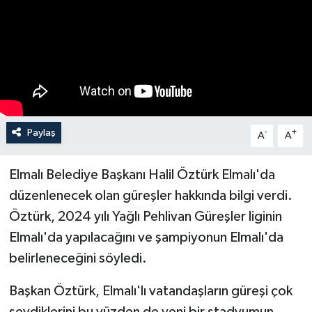
Haberler
KANALV Spor
Kültür Sanat
Magazin
Paylaş
-
+
A
A
Öğle Bülteni
Elmalı Belediye Başkanı Halil Öztürk Elmalı'da
düzenlenecek olan güreşler hakkında bilgi verdi.
Sağlık
Öztürk, 2024 yılı Yağlı Pehlivan Güreşler liginin
Elmalı'da yapılacağını ve şampiyonun Elmalı'da
Siyaset
belirleneceğini söyledi.
Sosyal medya
Başkan Öztürk, Elmalı'lı vatandaşların güreşi çok
Spor
sevdiklerini bu yüzden de yeni bir stadyumun