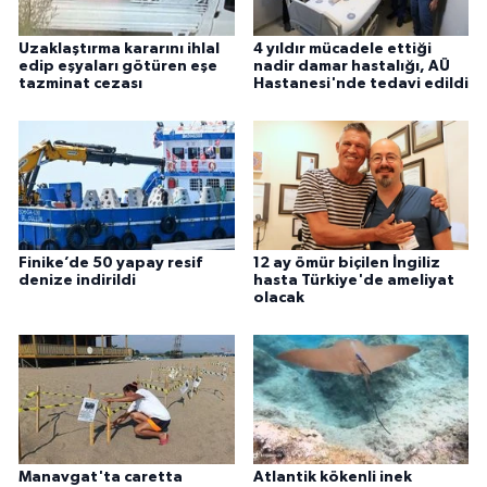
Uzaklaştırma kararını ihlal
4 yıldır mücadele ettiği
edip eşyaları götüren eşe
nadir damar hastalığı, AÜ
tazminat cezası
Hastanesi'nde tedavi edildi
Finike’de 50 yapay resif
12 ay ömür biçilen İngiliz
denize indirildi
hasta Türkiye'de ameliyat
olacak
Manavgat'ta caretta
Atlantik kökenli inek