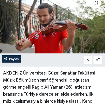
Haberler
KANALV Spor
Kültür Sanat
Magazin
Öğle Bülteni
Paylaş
-
+
A
A
Sağlık
AKDENİZ Üniversitesi Güzel Sanatlar Fakültesi
Müzik Bölümü son sınıf öğrencisi, doğuştan
Siyaset
görme engelli Ragıp Ali Yaman (26), atletizm
Sosyal medya
branşında Türkiye dereceleri elde ederken, ilk
müzik çalışmasıyla binlerce kişiye ulaştı. Kendi
Spor