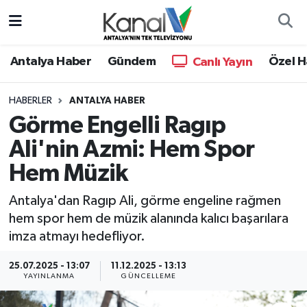
Ana Haber
Nöbetçi Eczaneler
Antalya Haber
Gündem
Özel H
Canlı Yayın
Antalya Haber
Hava Durumu
HABERLER
ANTALYA HABER
Görme Engelli Ragıp
Dünya
Trafik Durumu
Ali'nin Azmi: Hem Spor
Eğitim
Süper Lig Puan Durumu ve Fikstür
Hem Müzik
Ekonomi
Tüm Manşetler
Antalya'dan Ragıp Ali, görme engeline rağmen
hem spor hem de müzik alanında kalıcı başarılara
Gündem
Son Dakika Haberleri
imza atmayı hedefliyor.
Günün Manşetleri
Haber Arşivi
25.07.2025 - 13:07
11.12.2025 - 13:13
YAYINLANMA
GÜNCELLEME
Haber Kuşakları