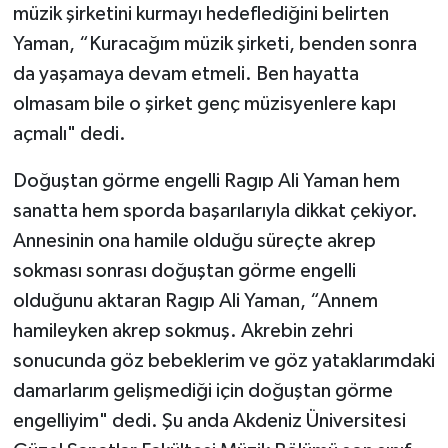
müzik şirketini kurmayı hedeflediğini belirten
Yaman, “Kuracağım müzik şirketi, benden sonra
Teknoloji
da yaşamaya devam etmeli. Ben hayatta
Televizyon
olmasam bile o şirket genç müzisyenlere kapı
açmalı" dedi.
Turizm
Doğuştan görme engelli Ragıp Ali Yaman hem
Yaşam
sanatta hem sporda başarılarıyla dikkat çekiyor.
Annesinin ona hamile olduğu süreçte akrep
sokması sonrası doğuştan görme engelli
olduğunu aktaran Ragıp Ali Yaman, “Annem
hamileyken akrep sokmuş. Akrebin zehri
sonucunda göz bebeklerim ve göz yataklarımdaki
damarlarım gelişmediği için doğuştan görme
engelliyim" dedi. Şu anda Akdeniz Üniversitesi