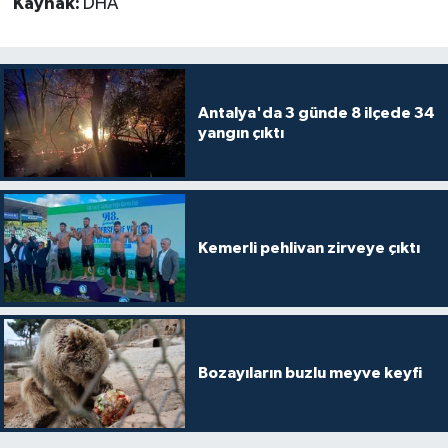
Kaynak:
DHA
Antalya'da 3 günde 8 ilçede 34
yangın çıktı
Kemerli pehlivan zirveye çıktı
Bozayıların buzlu meyve keyfi