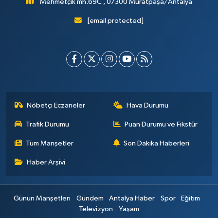
Mehmetçik mh.69C , 07300 Muratpaşa/Antalya
[email protected]
Nöbetçi Eczaneler
Hava Durumu
Trafik Durumu
Puan Durumu ve Fikstür
Tüm Manşetler
Son Dakika Haberleri
Haber Arşivi
Günün Manşetleri
Gündem
Antalya Haber
Spor
Eğitim
Televizyon
Yaşam