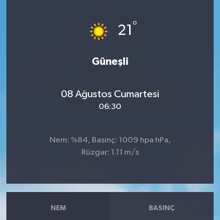
Haberler
°
21
KANALV Spor
Güneşli
Kültür Sanat
Magazin
08 Ağustos Cumartesi
06:30
Öğle Bülteni
Nem: %84, Basınç: 1009 hpa hPa,
Sağlık
Rüzgar: 1.11 m/s
Siyaset
Sosyal medya
NEM
BASINÇ
Spor