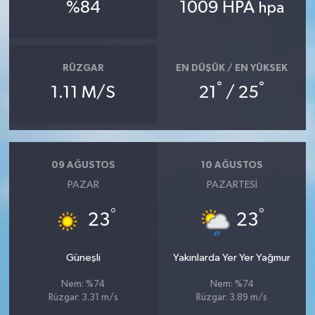
%84
1009 HPA
hpa
Teknoloji
Televizyon
RÜZGAR
EN DÜŞÜK / EN YÜKSEK
°
°
1.11 M/S
21
/ 25
Turizm
Yaşam
09 AĞUSTOS
10 AĞUSTOS
PAZAR
PAZARTESI
°
°
23
23
Güneşli
Yakınlarda Yer Yer Yağmur
Nem: %74
Nem: %74
Rüzgar: 3.31 m/s
Rüzgar: 3.89 m/s