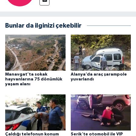
Bunlar da ilginizi çekebilir
Manavgat’ta sokak
Alanya’da araç şarampole
hayvanlarına 75 dönümlük
yuvarlandı
yaşam alanı
Çaldığı telefonun konum
Serik'te otomobil ile VIP