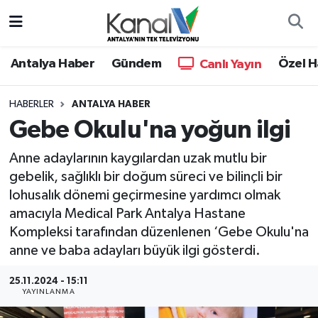
Ana Haber
Nöbetçi Eczaneler
Antalya Haber
Gündem
Özel H
Canlı Yayın
Antalya Haber
Hava Durumu
HABERLER
ANTALYA HABER
Gebe Okulu'na yoğun ilgi
Dünya
Trafik Durumu
Anne adaylarının kaygılardan uzak mutlu bir
Eğitim
Süper Lig Puan Durumu ve Fikstür
gebelik, sağlıklı bir doğum süreci ve bilinçli bir
lohusalık dönemi geçirmesine yardımcı olmak
Ekonomi
Tüm Manşetler
amacıyla Medical Park Antalya Hastane
Kompleksi tarafından düzenlenen ‘Gebe Okulu'na
Gündem
Son Dakika Haberleri
anne ve baba adayları büyük ilgi gösterdi.
Günün Manşetleri
Haber Arşivi
25.11.2024 - 15:11
YAYINLANMA
Haber Kuşakları