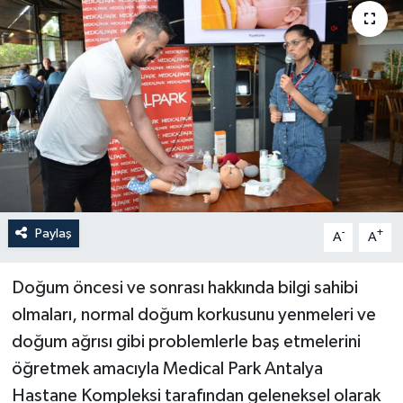
Haberler
KANALV Spor
Kültür Sanat
Magazin
Öğle Bülteni
Paylaş
-
+
A
A
Sağlık
Doğum öncesi ve sonrası hakkında bilgi sahibi
Siyaset
olmaları, normal doğum korkusunu yenmeleri ve
doğum ağrısı gibi problemlerle baş etmelerini
Sosyal medya
öğretmek amacıyla Medical Park Antalya
Hastane Kompleksi tarafından geleneksel olarak
Spor