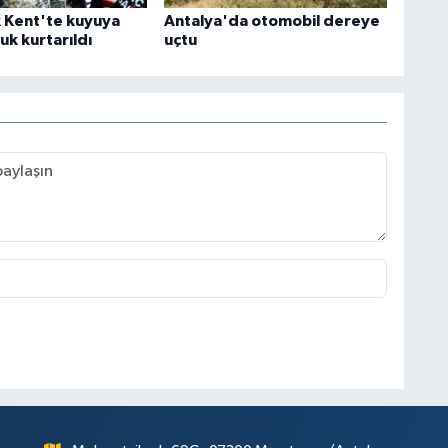
k Kent'te kuyuya
Antalya'da otomobil dereye
uk kurtarıldı
uçtu