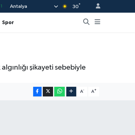
°
Antalya
11
30
8
Spor
2
8
3
4
lgınlığı şikayeti sebebiyle
-
+
A
A