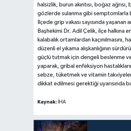
halsizlik, burun akıntısı, boğaz ağrısı, 
gözlerde sulanma gibi semptomlarla b
Teknoloji
İlçede grip vakası sayısında yaşanan 
Televizyon
Başhekimi Dr. Adil Çelik, ilçe halkına 
kalabalık ortamlardan kaçınılmasını, h
Turizm
düzenli el yıkama alışkanlığının sürdürü
güçlü tutmak için dengeli beslenme ve
Yaşam
yaparak, gribal enfeksiyon hastalıkları
sebze, tüketmek ve vitamin takviyeleri 
dikkat edilmesi gerektiği uyarısında b
Kaynak:
İHA