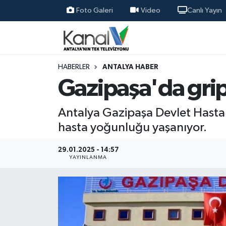
Foto Galeri
Video
Canlı Yayın
Ana Haber
Nöbetçi Eczaneler
Antalya Haber
Hava Durumu
HABERLER
ANTALYA HABER
Gazipaşa'da grip
Dünya
Trafik Durumu
Antalya Gazipaşa Devlet Hastan
Eğitim
Süper Lig Puan Durumu ve Fikstür
hasta yoğunluğu yaşanıyor.
Ekonomi
Tüm Manşetler
29.01.2025 - 14:57
YAYINLANMA
Gündem
Son Dakika Haberleri
Günün Manşetleri
Haber Arşivi
Haber Kuşakları