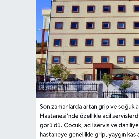
Haberler
KANALV Spor
Kültür Sanat
Magazin
Öğle Bülteni
Sağlık
Siyaset
Son zamanlarda artan grip ve soğuk al
Hastanesi'nde özellikle acil servislerd
Sosyal medya
görüldü. Çocuk, acil servis ve dahiliye
hastaneye genellikle grip, yaygın kas 
Spor