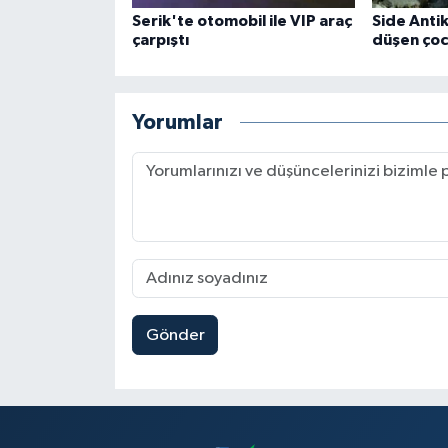
Serik'te otomobil ile VIP araç
Side Anti
çarpıştı
düşen çoc
Yorumlar
Gönder