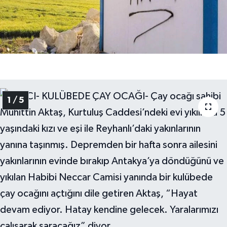
Haberler
KANALV Spor
Kültür Sanat
Magazin
1 / 5
Öğle Bülteni
Sağlık
Siyaset
Sosyal medya
Spor