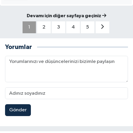
Devamı için diğer sayfaya geçiniz
1
2
3
4
5
Yorumlar
Gönder