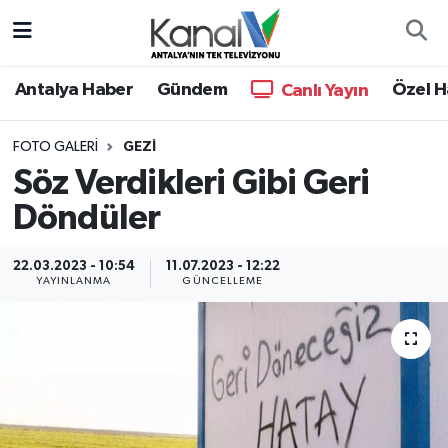
Ana Haber
Nöbetçi Eczaneler
Antalya Haber
Gündem
Özel H
Canlı Yayın
Antalya Haber
Hava Durumu
FOTO GALERI
GEZI
Söz Verdikleri Gibi Geri
Dünya
Trafik Durumu
Döndüler
Eğitim
Süper Lig Puan Durumu ve Fikstür
22.03.2023 - 10:54
11.07.2023 - 12:22
Ekonomi
Tüm Manşetler
YAYINLANMA
GÜNCELLEME
Gündem
Son Dakika Haberleri
Günün Manşetleri
Haber Arşivi
Haber Kuşakları