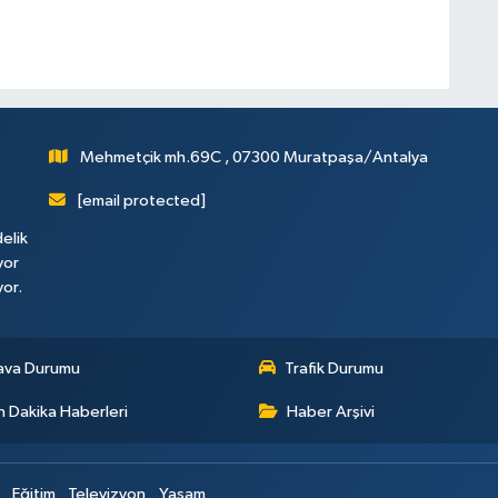
Mehmetçik mh.69C , 07300 Muratpaşa/Antalya
[email protected]
elik
yor
yor.
ava Durumu
Trafik Durumu
 Dakika Haberleri
Haber Arşivi
Eğitim
Televizyon
Yaşam