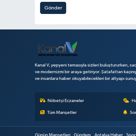
Gönder
Kanal V, yepyeni temasıyla sizleri buluştururken, sad
ve modernizmi bir araya getiriyor. Şatafattan kaçını
ve insanlara haber okuyabilecekleri bir altyapı sunu
Nöbetçi Eczaneler
H
Tüm Manşetler
Son
Günün Manşetleri
Gündem
Antalya Haber
Spor