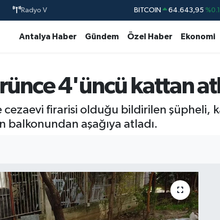
Radyo V
BITCOIN
64.643,95
%0.
DOLAR
47,6704
%
Antalya Haber
Gündem
Özel Haber
Ekonomi
EURO
55,0406
%-0.
STERLİN
64,2143
%
görünce 4'üncü kattan at
GRAM ALTIN
6500.87
%0.
BİST100
13.799
%7
ezaevi firarisi olduğu bildirilen şüpheli, 
n balkonundan aşağıya atladı.