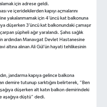
akalamak için adrese geldi.
ması ve içeridekilerden kapıyı açmalarını
erine yakalanmamak için 4’üncü kat balkonuna
ağıya düşerken 3’üncü kat balkonundaki çamaşır
çarpan şüpheli ağır yaralandı. Şahıs sağlık
inin ardından Manavgat Devlet Hastanesine
i altına alınan Ali Gül’ün hayati tehlikesinin
kadın, jandarma kapıya gelince balkona
an demire tutunup sarktığını belirterek, “Ben
şağıya düşerken alt katın balkon demirindeki
ve aşağıya düştü” dedi.