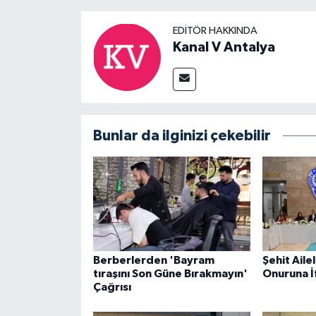
EDITÖR HAKKINDA
Kanal V Antalya
Bunlar da ilginizi çekebilir
Berberlerden 'Bayram
Şehit Ailel
tıraşını Son Güne Bırakmayın'
Onuruna İ
Çağrısı