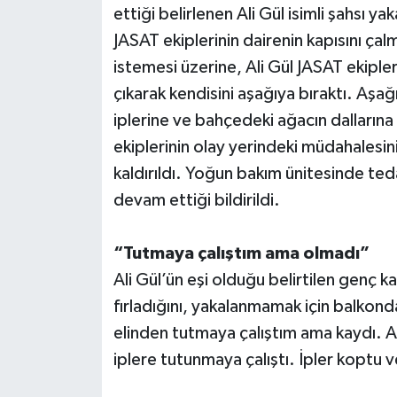
ettiği belirlenen Ali Gül isimli şahsı y
JASAT ekiplerinin dairenin kapısını çal
Teknoloji
istemesi üzerine, Ali Gül JASAT ekipl
Televizyon
çıkarak kendisini aşağıya bıraktı. Aş
iplerine ve bahçedeki ağacın dallarına 
Turizm
ekiplerinin olay yerindeki müdahales
kaldırıldı. Yoğun bakım ünitesinde tedav
Yaşam
devam ettiği bildirildi.
“Tutmaya çalıştım ama olmadı”
Ali Gül’ün eşi olduğu belirtilen genç 
fırladığını, yakalanmamak için balkond
elinden tutmaya çalıştım ama kaydı. A
iplere tutunmaya çalıştı. İpler koptu 