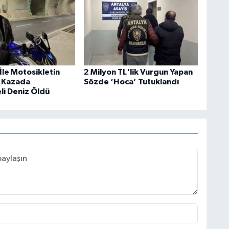
İle Motosikletin
2 Milyon TL'lik Vurgun Yapan
ı Kazada
Sözde ‘Hoca’ Tutuklandı
li Deniz Öldü