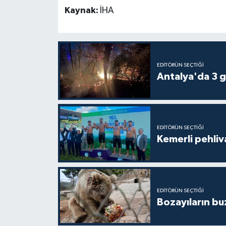
Kaynak:
İHA
EDITÖRÜN SEÇTIĞI
Antalya'da 3 g
EDITÖRÜN SEÇTIĞI
Kemerli pehliva
EDITÖRÜN SEÇTIĞI
Bozayıların bu