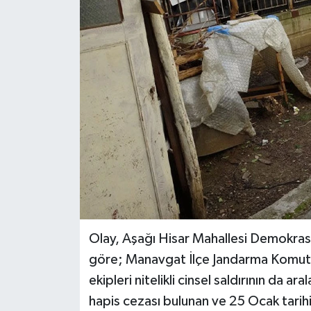
Haberler
KANALV Spor
Kültür Sanat
Magazin
Öğle Bülteni
Sağlık
Siyaset
Olay, Aşağı Hisar Mahallesi Demokrasi
göre; Manavgat İlçe Jandarma Komutan
Sosyal medya
ekipleri nitelikli cinsel saldırının da a
hapis cezası bulunan ve 25 Ocak tarih
Spor