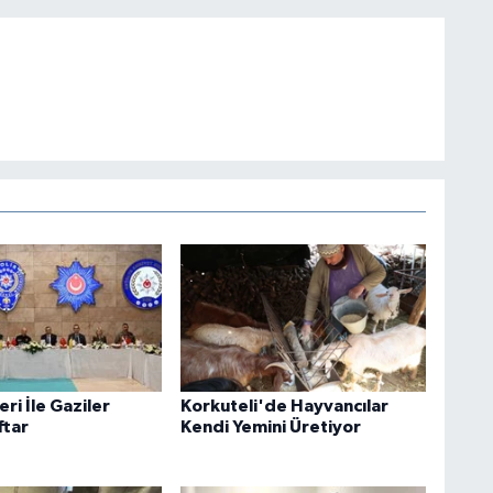
eri İle Gaziler
Korkuteli'de Hayvancılar
ftar
Kendi Yemini Üretiyor