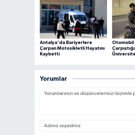
Antalya'da Bariyerlere
Otomobil 
Çarpan Motosikletli Hayatını
Çarpıştığ
Kaybetti
Üniversite
Yorumlar