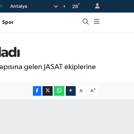
°
Antalya
16
28
0
Spor
08
0
ladı
12
0
kapısına gelen JASAT ekiplerine
-
+
A
A