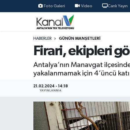
Foto Galeri
Video
Canlı Yayın
Ana Haber
Nöbetçi Eczaneler
Antalya Haber
Hava Durumu
HABERLER
GÜNÜN MANŞETLERI
Firari, ekipleri 
Dünya
Trafik Durumu
Antalya’nın Manavgat ilçesinde c
Eğitim
Süper Lig Puan Durumu ve Fikstür
yakalanmamak için 4’üncü katı
Ekonomi
Tüm Manşetler
21.02.2024 - 14:18
YAYINLANMA
Gündem
Son Dakika Haberleri
Günün Manşetleri
Haber Arşivi
Haber Kuşakları