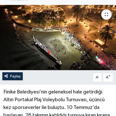
Haberler
KANALV Spor
Kültür Sanat
Magazin
Öğle Bülteni
Sağlık
Paylaş
-
+
A
A
Siyaset
Finike Belediyesi’nin geleneksel hale getirdiği
Altın Portakal Plaj Voleybolu Turnuvası, üçüncü
Sosyal medya
kez sporseverler ile buluştu. 10 Temmuz’da
başlayan, 28 takımın katıldığı turnuva kıran kırana
Spor