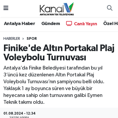
Ana Haber
Nöbetçi Eczaneler
Antalya Haber
Gündem
Özel H
Canlı Yayın
Antalya Haber
Hava Durumu
HABERLER
SPOR
Finike'de Altın Portakal Plaj
Dünya
Trafik Durumu
Voleybolu Turnuvası
Eğitim
Süper Lig Puan Durumu ve Fikstür
Antalya’da Finike Belediyesi tarafından bu yıl
Ekonomi
Tüm Manşetler
3’üncü kez düzenlenen Altın Portakal Plaj
Voleybolu Turnuvası’nın şampiyonu belli oldu.
Gündem
Son Dakika Haberleri
Yaklaşık 1 ay boyunca süren ve büyük bir
heyecana sahip olan turnuvanın galibi Eymen
Günün Manşetleri
Haber Arşivi
Teknik takımı oldu.
Haber Kuşakları
01.08.2024 - 12:34
YAYINLANMA