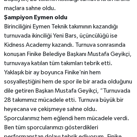
maçlara sahne oldu.
Teknoloji
Şampiyon Eymen oldu
Birinciliğini Eymen Teknik takımının kazandığı
Televizyon
turnuvada ikinciliği Yeni Bars, üçüncülüğü ise
Kidness Academy kazandı. Turnuva sonrasında
Turizm
konuşan Finike Belediye Başkanı Mustafa Geyikçi,
Yaşam
turnuvaya katılan tüm takımları tebrik etti.
Yaklaşık bir ay boyunca Finike’nin hem
sosyalleştiğini hem de spor ile bir arada olduğunu
dile getiren Başkan Mustafa Geyikçi, “Turnuvada
28 takımımız mücadele etti. Turnuva büyük bir
heyecana ve çekişmeye sahne oldu.
Sporcularımız hem eğlendi hem mücadele verdi.
Ben tüm sporcularımızı gösterdikleri
performanstan dolayı tebrik ediyorum. Finike