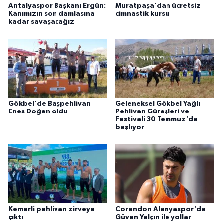
Antalyaspor Başkanı Ergün:
Muratpaşa'dan ücretsiz
Kanımızın son damlasına
cimnastik kursu
kadar savaşacağız
Gökbel'de Başpehlivan
Geleneksel Gökbel Yağlı
Enes Doğan oldu
Pehlivan Güreşleri ve
Festivali 30 Temmuz'da
başlıyor
Kemerli pehlivan zirveye
Corendon Alanyaspor'da
çıktı
Güven Yalçın ile yollar