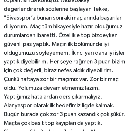
toplantısında konuştu. Müsabakayı
değerlendirerek sözlerine başlayan Tekke,
Teknoloji
"Sivasspor’a bunan sonraki maçlarında başarılar
diliyorum. Maç tüm hikayesiyle hazır olduğumuz
Televizyon
durumlardan ibaretti. Özellikle top bizdeyken
Turizm
güvenli pas yaptık. Maçın ilk bölümünde iyi
olduğumuzu söyleyemem. İkinci yarı daha iyi işler
Yaşam
yaptık diyebilirim. Her şeye rağmen 3 puan bizim
için çok değerli, biraz nefes aldık diyebilirim.
Çünkü haftaya zor bir maçımız var. Zor bir maç
oldu. Yolumuza devam etmemiz lazım.
Yaptığımız hatalardan ders çıkarmalıyız.
Alanyaspor olarak ilk hedefimiz ligde kalmak.
Bugün burada çok zor 3 puan kazandık çok şükür.
Maçta çok basit top kayıpları da yaptık.