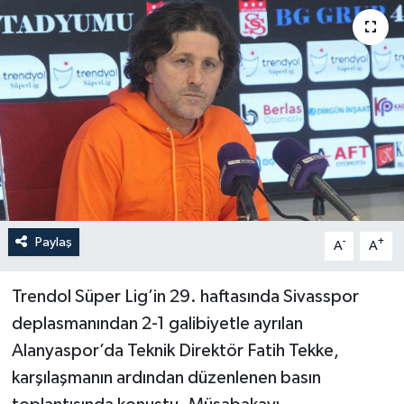
Haberler
KANALV Spor
Kültür Sanat
Magazin
Öğle Bülteni
Paylaş
-
+
A
A
Sağlık
Trendol Süper Lig’in 29. haftasında Sivasspor
Siyaset
deplasmanından 2-1 galibiyetle ayrılan
Alanyaspor’da Teknik Direktör Fatih Tekke,
Sosyal medya
karşılaşmanın ardından düzenlenen basın
Spor