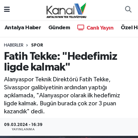
Ana Haber
Nöbetçi Eczaneler
Antalya Haber
Gündem
Özel H
Canlı Yayın
Antalya Haber
Hava Durumu
HABERLER
SPOR
Fatih Tekke: "Hedefimiz
Dünya
Trafik Durumu
ligde kalmak"
Eğitim
Süper Lig Puan Durumu ve Fikstür
Alanyaspor Teknik Direktörü Fatih Tekke,
Ekonomi
Tüm Manşetler
Sivasspor galibiyetinin ardından yaptığı
açıklamada, "Alanyaspor olarak ilk hedefimiz
Gündem
Son Dakika Haberleri
ligde kalmak. Bugün burada çok zor 3 puan
kazandık" dedi.
Günün Manşetleri
Haber Arşivi
09.03.2024 - 16:39
YAYINLANMA
Haber Kuşakları