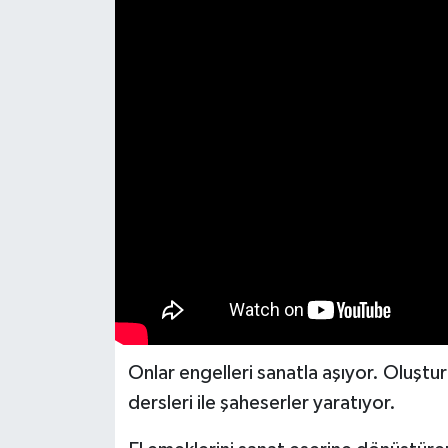
Haberler
KANALV Spor
Kültür Sanat
Magazin
Öğle Bülteni
Sağlık
Siyaset
Onlar engelleri sanatla aşıyor. Oluşturd
Sosyal medya
dersleri ile şaheserler yaratıyor.
Spor