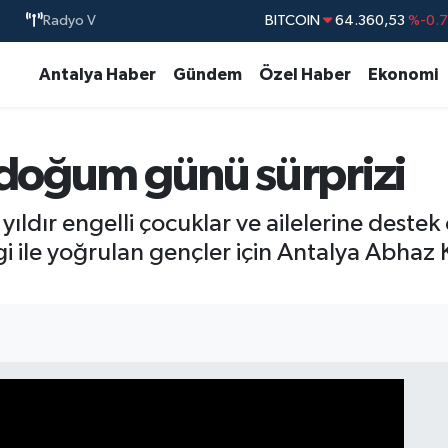
Radyo V
BITCOIN
64.360,53
%-0.
DOLAR
47,7069
%0.
Antalya Haber
Gündem
Özel Haber
Ekonomi
EURO
55,0265
%0.
STERLİN
64,1897
%0.
 doğum günü sürprizi
GRAM ALTIN
6574.81
%1.
BİST100
13.887
%6
 yıldır engelli çocuklar ve ailelerine destek
gi ile yoğrulan gençler için Antalya Abha