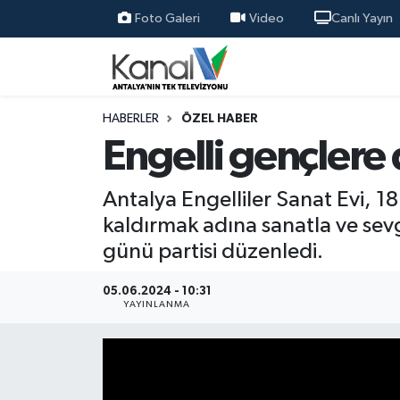
Foto Galeri
Video
Canlı Yayın
Ana Haber
Nöbetçi Eczaneler
Antalya Haber
Hava Durumu
HABERLER
ÖZEL HABER
Engelli gençlere
Dünya
Trafik Durumu
Antalya Engelliler Sanat Evi, 18
Eğitim
Süper Lig Puan Durumu ve Fikstür
kaldırmak adına sanatla ve sev
günü partisi düzenledi.
Ekonomi
Tüm Manşetler
05.06.2024 - 10:31
Gündem
Son Dakika Haberleri
YAYINLANMA
Günün Manşetleri
Haber Arşivi
Haber Kuşakları