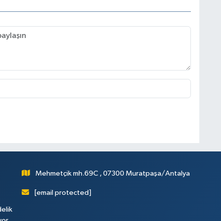
Mehmetçik mh.69C , 07300 Muratpaşa/Antalya
[email protected]
elik
yor