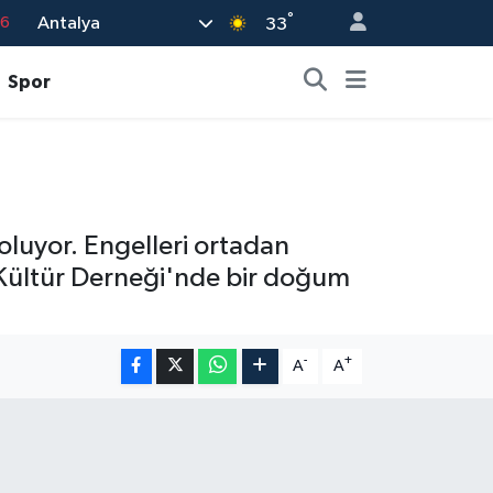
°
Antalya
76
33
17
Spor
01
02
44
4
 oluyor. Engelleri ortadan
z Kültür Derneği'nde bir doğum
-
+
A
A