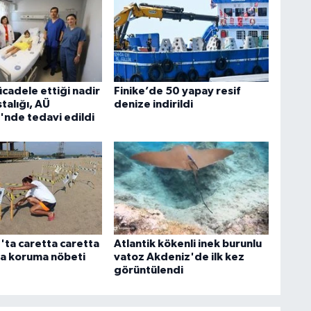
ücadele ettiği nadir
Finike’de 50 yapay resif
talığı, AÜ
denize indirildi
'nde tedavi edildi
ta caretta caretta
Atlantik kökenli inek burunlu
na koruma nöbeti
vatoz Akdeniz'de ilk kez
görüntülendi