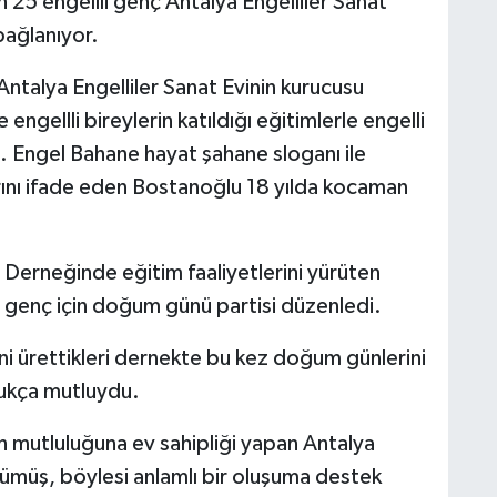
 25 engellli genç Antalya Engelliler Sanat
 bağlanıyor.
ntalya Engelliler Sanat Evinin kurucusu
ngellli bireylerin katıldığı eğitimlerle engelli
di. Engel Bahane hayat şahane sloganı ile
arını ifade eden Bostanoğlu 18 yılda kocaman
r Derneğinde eğitim faaliyetlerini yürüten
li genç için doğum günü partisi düzenledi.
rini ürettikleri dernekte bu kez doğum günlerini
ldukça mutluydu.
in mutluluğuna ev sahipliği yapan Antalya
ümüş, böylesi anlamlı bir oluşuma destek