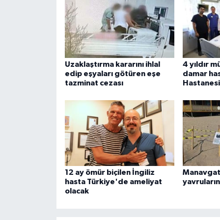
Uzaklaştırma kararını ihlal
4 yıldır m
edip eşyaları götüren eşe
damar has
tazminat cezası
Hastanesi
12 ay ömür biçilen İngiliz
Manavgat'
hasta Türkiye'de ameliyat
yavruları
olacak