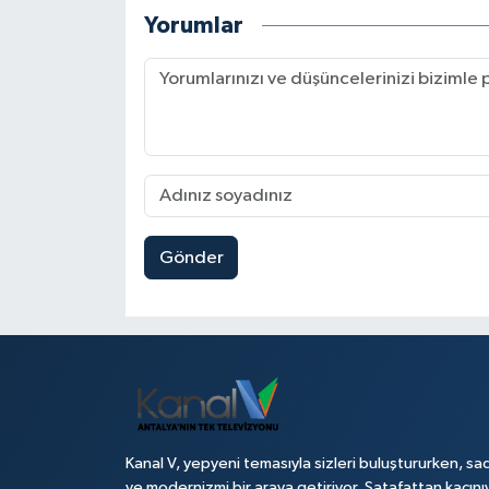
Yorumlar
Gönder
Kanal V, yepyeni temasıyla sizleri buluştururken, sad
ve modernizmi bir araya getiriyor. Şatafattan kaçını