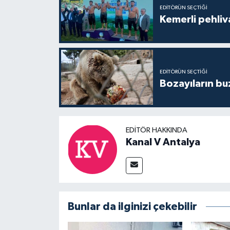
EDITÖRÜN SEÇTIĞI
Kemerli pehliva
EDITÖRÜN SEÇTIĞI
Bozayıların bu
EDITÖR HAKKINDA
Kanal V Antalya
Bunlar da ilginizi çekebilir