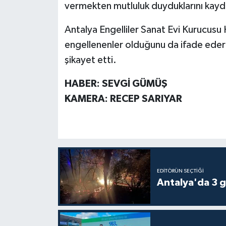
vermekten mutluluk duyduklarını kayd
Antalya Engelliler Sanat Evi Kurucusu 
engellenenler olduğunu da ifade eder
şikayet etti.
HABER: SEVGİ GÜMÜŞ
KAMERA: RECEP SARIYAR
EDITÖRÜN SEÇTIĞI
Antalya'da 3 g