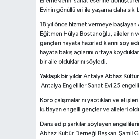
El emeklerini sanat eserine dönüştüren
Evinin gönüllüleri ile yaşama daha sıkı
Teknoloji
18 yıl önce hizmet vermeye başlayan A
Televizyon
Eğitmen Hülya Bostanoğlu, ailelerin ve e
gençleri hayata hazırladıklarını söyle
Turizm
hayata bakış açılarını ortaya koydukl
bir aile olduklarını söyledi.
Yaşam
Yaklaşık bir yıldır Antalya Abhaz Kültü
Antalya Engelliler Sanat Evi 25 engel
Koro çalışmalarını yaptıkları ve el işle
kutlayan engelli gençler ve aileleri o
Dans edip şarkılar söyleyen engelliler
Abhaz Kültür Derneği Başkanı Şamil G