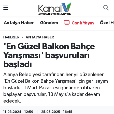
Ana Haber
Nöbetçi Eczaneler
Antalya Haber
Gündem
Özel H
Canlı Yayın
Antalya Haber
Hava Durumu
HABERLER
ANTALYA HABER
'En Güzel Balkon Bahçe
Dünya
Trafik Durumu
Yarışması' başvuruları
Eğitim
Süper Lig Puan Durumu ve Fikstür
başladı
Ekonomi
Tüm Manşetler
Alanya Belediyesi tarafından her yıl düzenlenen
‘En Güzel Balkon Bahçe Yarışması’ için geri sayım
Gündem
Son Dakika Haberleri
başladı. 11 Mart Pazartesi gününden itibaren
başlayan başvurular, 13 Mayıs’a kadar devam
Günün Manşetleri
Haber Arşivi
edecek.
Haber Kuşakları
11.03.2024 - 12:59
25.05.2025 - 16:45