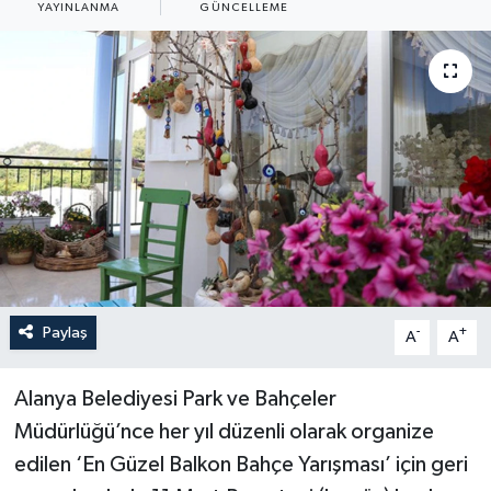
YAYINLANMA
GÜNCELLEME
Haberler
KANALV Spor
Kültür Sanat
Magazin
Öğle Bülteni
Sağlık
Paylaş
-
+
A
A
Siyaset
Alanya Belediyesi Park ve Bahçeler
Müdürlüğü’nce her yıl düzenli olarak organize
Sosyal medya
edilen ‘En Güzel Balkon Bahçe Yarışması’ için geri
Spor