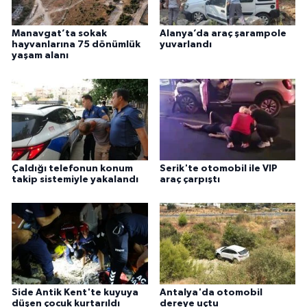
Manavgat’ta sokak
Alanya’da araç şarampole
hayvanlarına 75 dönümlük
yuvarlandı
yaşam alanı
Çaldığı telefonun konum
Serik'te otomobil ile VIP
takip sistemiyle yakalandı
araç çarpıştı
Side Antik Kent'te kuyuya
Antalya'da otomobil
düşen çocuk kurtarıldı
dereye uçtu