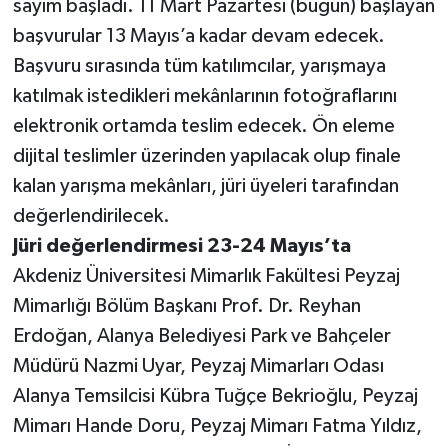
sayım başladı. 11 Mart Pazartesi (bugün) başlayan
başvurular 13 Mayıs’a kadar devam edecek.
Teknoloji
Başvuru sırasında tüm katılımcılar, yarışmaya
katılmak istedikleri mekânlarının fotoğraflarını
Televizyon
elektronik ortamda teslim edecek. Ön eleme
Turizm
dijital teslimler üzerinden yapılacak olup finale
kalan yarışma mekânları, jüri üyeleri tarafından
Yaşam
değerlendirilecek.
Jüri değerlendirmesi 23-24 Mayıs’ta
Akdeniz Üniversitesi Mimarlık Fakültesi Peyzaj
Mimarlığı Bölüm Başkanı Prof. Dr. Reyhan
Erdoğan, Alanya Belediyesi Park ve Bahçeler
Müdürü Nazmi Uyar, Peyzaj Mimarları Odası
Alanya Temsilcisi Kübra Tuğçe Bekrioğlu, Peyzaj
Mimarı Hande Doru, Peyzaj Mimarı Fatma Yıldız,