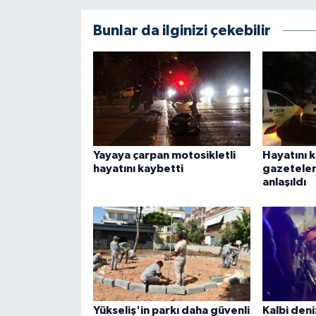
Bunlar da ilginizi çekebilir
Yayaya çarpan motosikletli
Hayatını 
hayatını kaybetti
gazeteler
anlaşıldı
Yükseliş'in parkı daha güvenli
Kalbi den