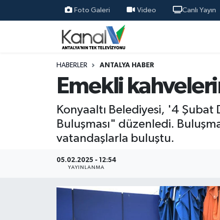
Foto Galeri
Video
Canlı Yayın
Ana Haber
Nöbetçi Eczaneler
Antalya Haber
Hava Durumu
HABERLER
ANTALYA HABER
Emekli kahveleri
Dünya
Trafik Durumu
Konyaaltı Belediyesi, '4 Şubat
Eğitim
Süper Lig Puan Durumu ve Fikstür
Buluşması" düzenledi. Buluşma
vatandaşlarla buluştu.
Ekonomi
Tüm Manşetler
05.02.2025 - 12:54
Gündem
Son Dakika Haberleri
YAYINLANMA
Günün Manşetleri
Haber Arşivi
Haber Kuşakları