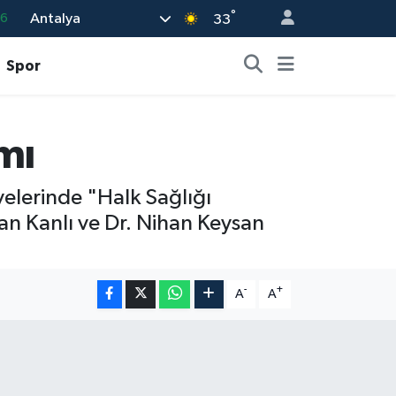
°
Antalya
66
33
05
Spor
18
22
mı
39
0
elerinde "Halk Sağlığı
n Kanlı ve Dr. Nihan Keysan
-
+
A
A