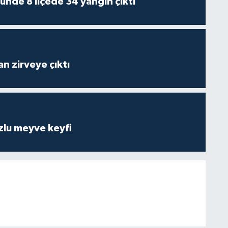
ünde 8 ilçede 34 yangın çıktı
n zirveye çıktı
zlu meyve keyfi