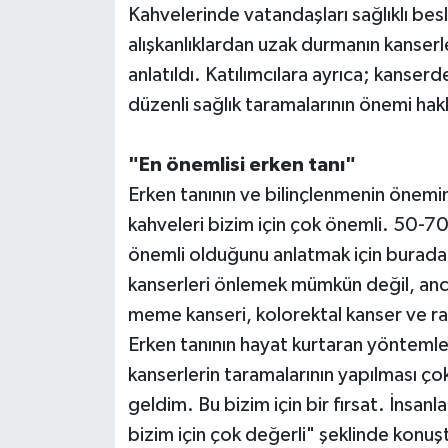
Kahvelerinde vatandaşları sağlıklı bes
alışkanlıklardan uzak durmanın kanse
Teknoloji
anlatıldı. Katılımcılara ayrıca; kanserd
Televizyon
düzenli sağlık taramalarının önemi hak
Turizm
"En önemlisi erken tanı"
Erken tanının ve bilinçlenmenin önem
Yaşam
kahveleri bizim için çok önemli. 50-70
önemli olduğunu anlatmak için burada 
kanserleri önlemek mümkün değil, anc
meme kanseri, kolorektal kanser ve ra
Erken tanının hayat kurtaran yönteml
kanserlerin taramalarının yapılması çok
geldim. Bu bizim için bir fırsat. İnsanl
bizim için çok değerli" şeklinde konuş