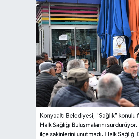
Haberler
KANALV Spor
Kültür Sanat
Magazin
Öğle Bülteni
Sağlık
Siyaset
Konyaaltı Belediyesi, "Sağlık" konulu f
Sosyal medya
Halk Sağlığı Buluşmalarını sürdürüyo
ilçe sakinlerini unutmadı. Halk Sağlığ
Spor