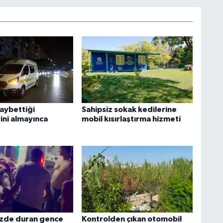
kaybettiği
Sahipsiz sokak kedilerine
ini almayınca
mobil kısırlaştırma hizmeti
izde duran gence
Kontrolden çıkan otomobil