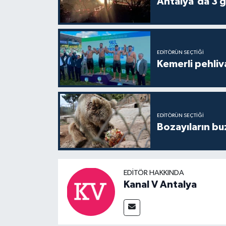
Antalya'da 3 g
EDITÖRÜN SEÇTIĞI
Kemerli pehliva
EDITÖRÜN SEÇTIĞI
Bozayıların bu
EDITÖR HAKKINDA
Kanal V Antalya