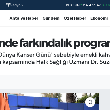
Radyo V
BITCOIN
64.475,47
%0.
DOLAR
47,5971
%0.
Antalya Haber
Gündem
Özel Haber
Ekonomi
EURO
55,1336
%0.
STERLİN
64,2534
%0.
nde farkındalık progra
GRAM ALTIN
6518.23
%0.
BİST100
13.703
%
 Dünya Kanser Günü' sebebiyle emekli kahv
 kapsamında Halk Sağlığı Uzmanı Dr. Suza