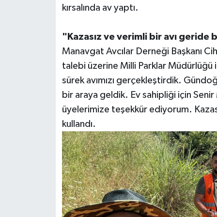
kırsalında av yaptı.
Teknoloji
"Kazasız ve verimli bir avı geride 
Televizyon
Manavgat Avcılar Derneği Başkanı Cih
talebi üzerine Milli Parklar Müdürlüğü 
Turizm
sürek avımızı gerçekleştirdik. Gündo
bir araya geldik. Ev sahipliği için Sen
Yaşam
üyelerimize teşekkür ediyorum. Kazasız 
kullandı.