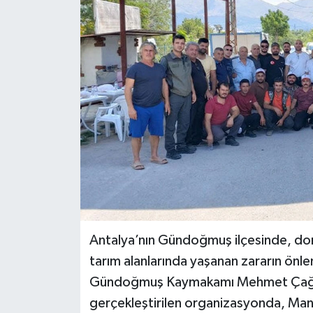
Haberler
KANALV Spor
Kültür Sanat
Magazin
Öğle Bülteni
Sağlık
Siyaset
Antalya’nın Gündoğmuş ilçesinde, dom
tarım alanlarında yaşanan zararın önl
Sosyal medya
Gündoğmuş Kaymakamı Mehmet Çağata
gerçekleştirilen organizasyonda, Mana
Spor