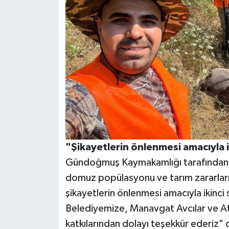
"Şikayetlerin önlenmesi amacıyla ik
Gündoğmuş Kaymakamlığı tarafından y
domuz popülasyonu ve tarım zararları il
şikayetlerin önlenmesi amacıyla ikinci
Belediyemize, Manavgat Avcılar ve Atı
katkılarından dolayı teşekkür ederiz" d