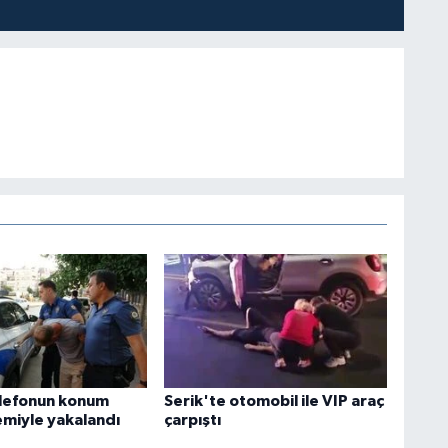
elefonun konum
Serik'te otomobil ile VIP araç
emiyle yakalandı
çarpıştı