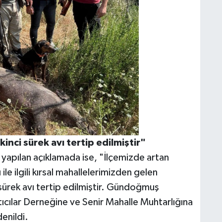
inci sürek avı tertip edilmiştir"
apılan açıklamada ise, "İlçemizde artan
e ilgili kırsal mahallelerimizden gelen
 sürek avı tertip edilmiştir. Gündoğmuş
cılar Derneğine ve Senir Mahalle Muhtarlığına
enildi.