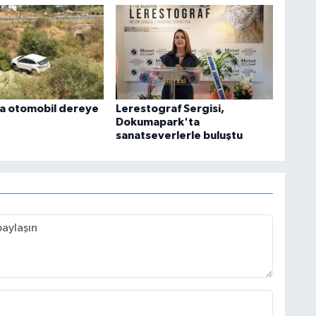
a otomobil dereye
Lerestograf Sergisi,
Dokumapark'ta
sanatseverlerle buluştu