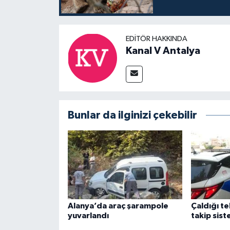
EDITÖR HAKKINDA
Kanal V Antalya
Bunlar da ilginizi çekebilir
Alanya’da araç şarampole
Çaldığı t
yuvarlandı
takip sist