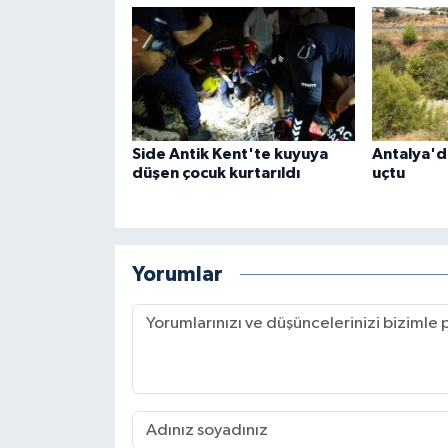
Side Antik Kent'te kuyuya
Antalya'd
düşen çocuk kurtarıldı
uçtu
Yorumlar