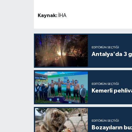
Kaynak:
İHA
EDITÖRÜN SEÇTIĞI
Antalya'da 3 g
EDITÖRÜN SEÇTIĞI
Kemerli pehliva
EDITÖRÜN SEÇTIĞI
Bozayıların bu