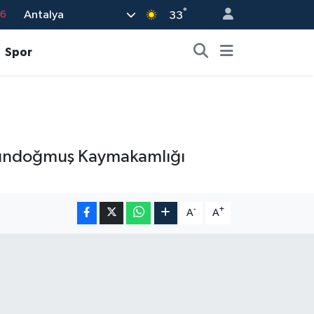
°
Antalya
33
17
01
Spor
02
44
4
 Gündoğmuş Kaymakamlığı
-
+
A
A