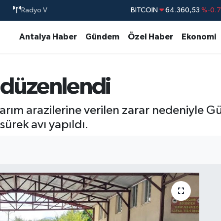
Radyo V
DOLAR
47,7069
%0.
EURO
55,0265
%0.
Antalya Haber
Gündem
Özel Haber
Ekonomi
STERLİN
64,1897
%0.
GRAM ALTIN
6574.81
%1.
 düzenlendi
BİST100
13.887
%6
rım arazilerine verilen zarar nedeniyle
sürek avı yapıldı.