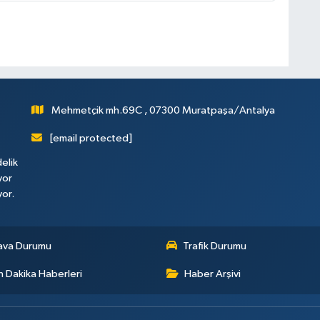
Mehmetçik mh.69C , 07300 Muratpaşa/Antalya
[email protected]
elik
yor
yor.
ava Durumu
Trafik Durumu
 Dakika Haberleri
Haber Arşivi