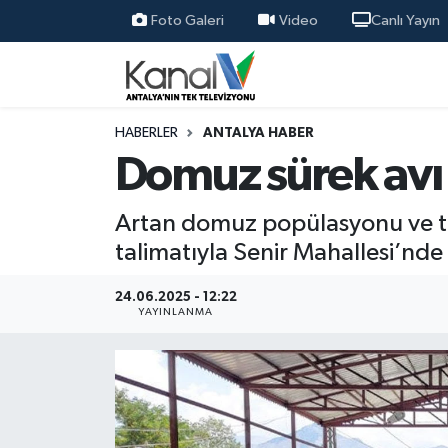
Foto Galeri
Video
Canlı Yayın
Ana Haber
Nöbetçi Eczaneler
Antalya Haber
Hava Durumu
HABERLER
ANTALYA HABER
Domuz sürek avı
Dünya
Trafik Durumu
Artan domuz popülasyonu ve ta
Eğitim
Süper Lig Puan Durumu ve Fikstür
talimatıyla Senir Mahallesi’nde 
Ekonomi
Tüm Manşetler
24.06.2025 - 12:22
YAYINLANMA
Gündem
Son Dakika Haberleri
Günün Manşetleri
Haber Arşivi
Haber Kuşakları