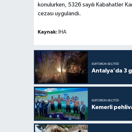
konulurken, 5326 sayılı Kabahatler K
cezası uygulandı.
Teknoloji
Televizyon
Kaynak:
İHA
Turizm
Yaşam
EDITÖRÜN SEÇTIĞI
Antalya'da 3 g
EDITÖRÜN SEÇTIĞI
Kemerli pehliva