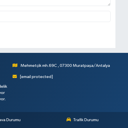
Mehmetçik mh.69C , 07300 Muratpaşa/Antalya
[email protected]
elik
yor
yor.
ava Durumu
Trafik Durumu