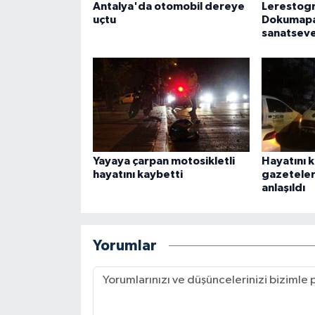
Antalya'da otomobil dereye
Lerestogr
uçtu
Dokumapa
sanatseve
Yayaya çarpan motosikletli
Hayatını 
hayatını kaybetti
gazeteler
anlaşıldı
Yorumlar