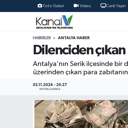
Foto Galeri
Video
Canlı Yayın
Ana Haber
Nöbetçi Eczaneler
Antalya Haber
Hava Durumu
HABERLER
ANTALYA HABER
Dilenciden çıkan 
Dünya
Trafik Durumu
Antalya’nın Serik ilçesinde bir
Eğitim
Süper Lig Puan Durumu ve Fikstür
üzerinden çıkan para zabıtanın 
Ekonomi
Tüm Manşetler
02.11.2024 - 20:27
YAYINLANMA
Gündem
Son Dakika Haberleri
Günün Manşetleri
Haber Arşivi
Haber Kuşakları