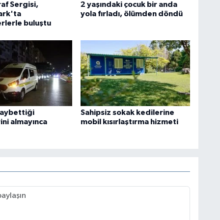
af Sergisi,
2 yaşındaki çocuk bir anda
rk'ta
yola fırladı, ölümden döndü
rlerle buluştu
kaybettiği
Sahipsiz sokak kedilerine
ini almayınca
mobil kısırlaştırma hizmeti