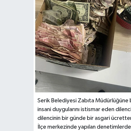
Haberler
KANALV Spor
Kültür Sanat
Magazin
Öğle Bülteni
Sağlık
Siyaset
Serik Belediyesi Zabıta Müdürlüğüne ba
insani duygularını istismar eden dilenc
Sosyal medya
dilencinin bir günde bir asgari ücrette
İlçe merkezinde yapılan denetimlerde d
Spor