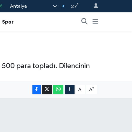
°
Antalya
16
27
0
Spor
08
0
12
0
 500 para topladı. Dilencinin
-
+
A
A