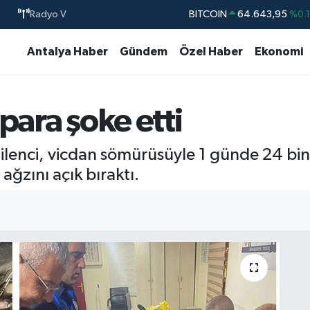
Radyo V
BITCOIN
64.643,95
%0.
DOLAR
47,6704
%
Antalya Haber
Gündem
Özel Haber
Ekonomi
EURO
55,0406
%-0.
STERLİN
64,2143
%
para şoke etti
GRAM ALTIN
6500.87
%0.
BİST100
13.799
%7
 dilenci, vicdan sömürüsüyle 1 günde 24 bin
ağzını açık bıraktı.