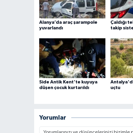
Alanya’da araç şarampole
Çaldığı t
yuvarlandı
takip sist
Side Antik Kent'te kuyuya
Antalya'd
düşen çocuk kurtarıldı
uçtu
Yorumlar