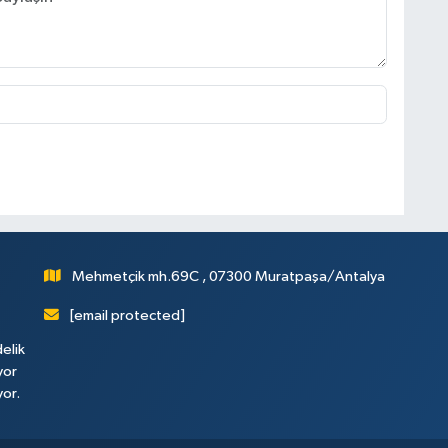
Mehmetçik mh.69C , 07300 Muratpaşa/Antalya
[email protected]
elik
yor
yor.