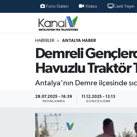
Foto Galeri
Video
Canlı Yayın
Ana Haber
Nöbetçi Eczaneler
Antalya Haber
Hava Durumu
HABERLER
ANTALYA HABER
Demreli Gençlerd
Dünya
Trafik Durumu
Havuzlu Traktör 
Eğitim
Süper Lig Puan Durumu ve Fikstür
Antalya'nın Demre ilçesinde sı
Ekonomi
Tüm Manşetler
28.07.2025 - 16:39
11.12.2025 - 13:13
Gündem
Son Dakika Haberleri
YAYINLANMA
GÜNCELLEME
Günün Manşetleri
Haber Arşivi
Haber Kuşakları