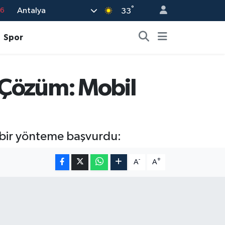
°
Antalya
76
33
17
Spor
01
02
i Çözüm: Mobil
44
4
 bir yönteme başvurdu:
-
+
A
A