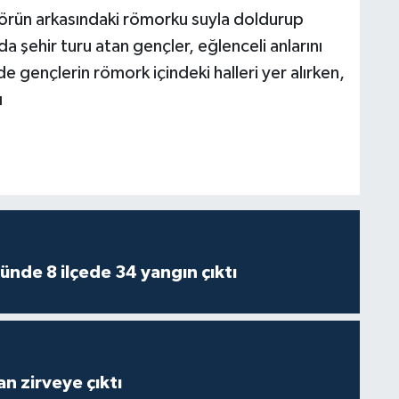
örün arkasındaki römorku suyla doldurup
şehir turu atan gençler, eğlenceli anlarını
 gençlerin römork içindeki halleri yer alırken,
ı
ünde 8 ilçede 34 yangın çıktı
n zirveye çıktı