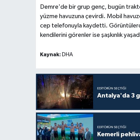
Demre'de bir grup genç, bugün trakt
Teknoloji
yüzme havuzuna çevirdi. Mobil havuzda 
cep telefonuyla kaydetti. Görüntülerde
Televizyon
kendilerini görenler ise şaşkınlık yaşad
Turizm
Kaynak:
DHA
Yaşam
EDITÖRÜN SEÇTIĞI
Antalya'da 3 g
EDITÖRÜN SEÇTIĞI
Kemerli pehliva