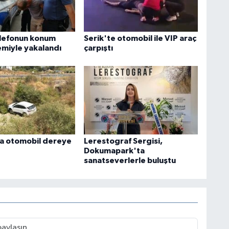
elefonun konum
Serik'te otomobil ile VIP araç
emiyle yakalandı
çarpıştı
a otomobil dereye
Lerestograf Sergisi,
Dokumapark'ta
sanatseverlerle buluştu