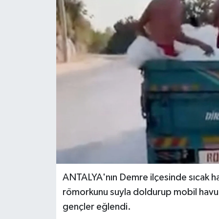
Haberler
KANALV Spor
Kültür Sanat
Magazin
Öğle Bülteni
Sağlık
Siyaset
ANTALYA'nın Demre ilçesinde sıcak ha
römorkunu suyla doldurup mobil havuz
Sosyal medya
gençler eğlendi.
Spor