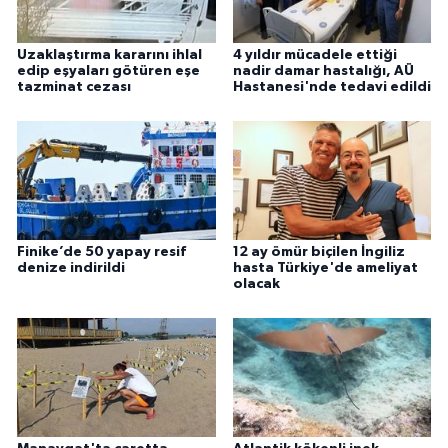
Uzaklaştırma kararını ihlal
4 yıldır mücadele ettiği
edip eşyaları götüren eşe
nadir damar hastalığı, AÜ
tazminat cezası
Hastanesi'nde tedavi edildi
Finike’de 50 yapay resif
12 ay ömür biçilen İngiliz
denize indirildi
hasta Türkiye'de ameliyat
olacak