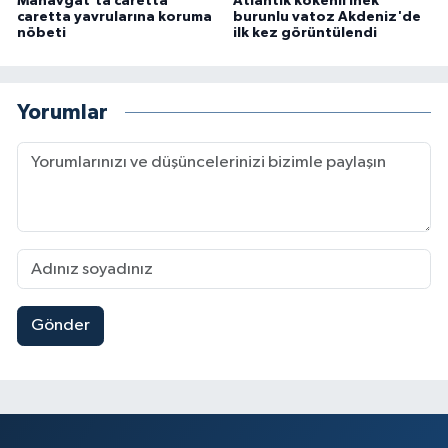
Manavgat'ta caretta
Atlantik kökenli inek
caretta yavrularına koruma
burunlu vatoz Akdeniz'de
nöbeti
ilk kez görüntülendi
Yorumlar
Gönder