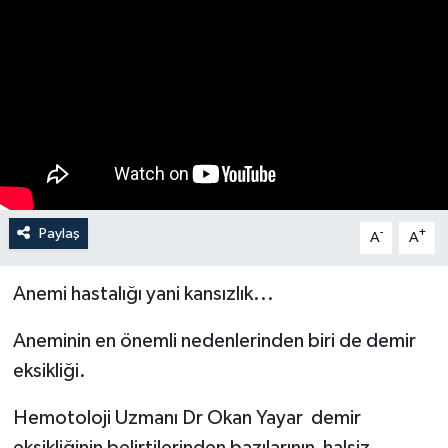
Haberler
KANALV Spor
Kültür Sanat
Magazin
Paylaş
-
+
A
A
Öğle Bülteni
Sağlık
Anemi hastalığı yani kansızlık...
Aneminin en önemli nedenlerinden biri de demir
Siyaset
eksikliği.
Sosyal medya
Hemotoloji Uzmanı Dr Okan Yayar demir
Spor
eksikliğinin belirtilerinden bazılarının halsiz