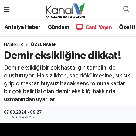
Ana Haber
Nöbetçi Eczaneler
Antalya Haber
Gündem
Özel H
Canlı Yayın
Antalya Haber
Hava Durumu
HABERLER
ÖZEL HABER
Demir eksikliğine dikkat!
Dünya
Trafik Durumu
Demir eksikliği bir çok hastalığın temelini de
Eğitim
Süper Lig Puan Durumu ve Fikstür
oluşturuyor. Halsizlikten, saç dökülmesine, sık sık
grip olmaktan huysuz bacak sendromuna kadar
Ekonomi
Tüm Manşetler
bir çok belirtisi olan demir eksikliği hakkında
uzmanından uyarılar
Gündem
Son Dakika Haberleri
07.03.2024 - 09:27
Günün Manşetleri
Haber Arşivi
YAYINLANMA
Haber Kuşakları