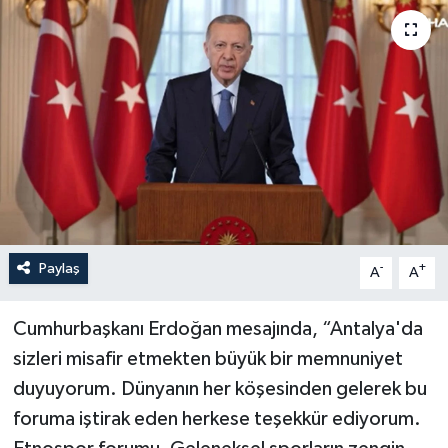
Haberler
KANALV Spor
Kültür Sanat
Magazin
Öğle Bülteni
Paylaş
-
+
A
A
Sağlık
Cumhurbaşkanı Erdoğan mesajında, “Antalya'da
Siyaset
sizleri misafir etmekten büyük bir memnuniyet
duyuyorum. Dünyanın her köşesinden gelerek bu
Sosyal medya
foruma iştirak eden herkese teşekkür ediyorum.
Spor