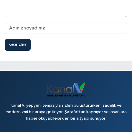
Gönder
Kanal V, yepyeni temasıyla sizleri buluştururken, sadelik ve
modernizmi bir araya getiriyor. Şatafattan kaçınıyor ve insanlara
haber okuyabilecekleri bir altyapı sunuyor.