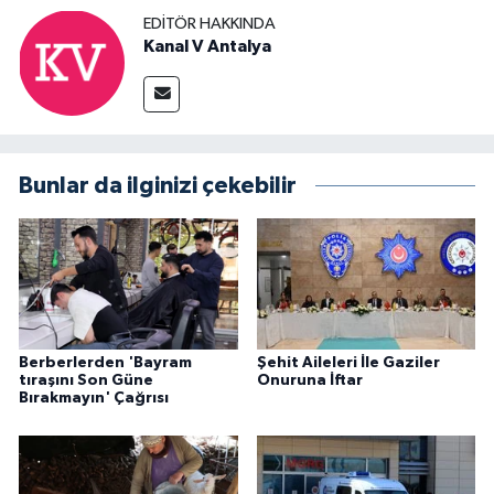
EDITÖR HAKKINDA
Kanal V Antalya
Bunlar da ilginizi çekebilir
Berberlerden 'Bayram
Şehit Aileleri İle Gaziler
tıraşını Son Güne
Onuruna İftar
Bırakmayın' Çağrısı