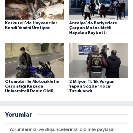
Korkuteli'de Hayvancılar
Antalya'da Bariyerlere
Kendi Yemini Üretiyor
Çarpan Motosikletli
Hayatını Kaybetti
Otomobil İle Motosikletin
2 Milyon TL'lik Vurgun
Çarpıştığı Kazada
Yapan Sözde ‘Hoca’
Üniversiteli Deniz Öldü
Tutuklandı
Yorumlar