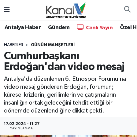
Ana Haber
Nöbetçi Eczaneler
Antalya Haber
Gündem
Özel H
Canlı Yayın
Antalya Haber
Hava Durumu
HABERLER
GÜNÜN MANŞETLERI
Cumhurbaşkanı
Dünya
Trafik Durumu
Erdoğan'dan video mesaj
Eğitim
Süper Lig Puan Durumu ve Fikstür
Antalya'da düzenlenen 6. Etnospor Forumu'na
Ekonomi
Tüm Manşetler
video mesaj gönderen Erdoğan, forumun;
küresel krizlerin, gerilimlerin ve çatışmaların
Gündem
Son Dakika Haberleri
insanlığın ortak geleceğini tehdit ettiği bir
dönemde düzenlendiğine dikkat çekti.
Günün Manşetleri
Haber Arşivi
17.02.2024 - 11:27
YAYINLANMA
Haber Kuşakları