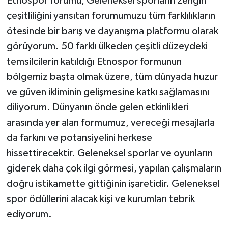
Etnospor forumu, Geleneksel sporların zengin
çeşitliliğini yansıtan forumumuzu tüm farklılıkların
Teknoloji
ötesinde bir barış ve dayanışma platformu olarak
görüyorum. 50 farklı ülkeden çeşitli düzeydeki
Televizyon
temsilcilerin katıldığı Etnospor formunun
Turizm
bölgemiz başta olmak üzere, tüm dünyada huzur
ve güven ikliminin gelişmesine katkı sağlamasını
Yaşam
diliyorum. Dünyanın önde gelen etkinlikleri
arasında yer alan formumuz, vereceği mesajlarla
da farkını ve potansiyelini herkese
hissettirecektir. Geleneksel sporlar ve oyunların
giderek daha çok ilgi görmesi, yapılan çalışmaların
doğru istikamette gittiğinin işaretidir. Geleneksel
spor ödüllerini alacak kişi ve kurumları tebrik
ediyorum.