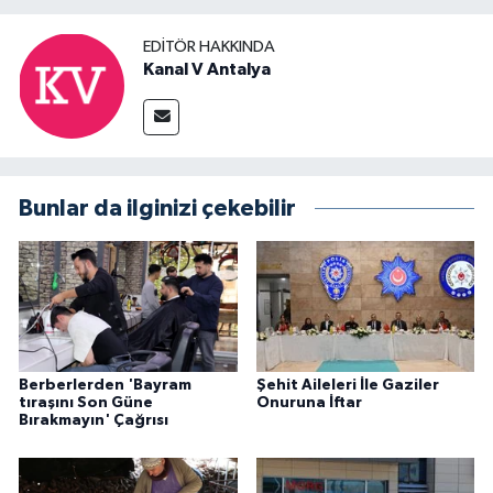
EDITÖR HAKKINDA
Kanal V Antalya
Bunlar da ilginizi çekebilir
Berberlerden 'Bayram
Şehit Aileleri İle Gaziler
tıraşını Son Güne
Onuruna İftar
Bırakmayın' Çağrısı