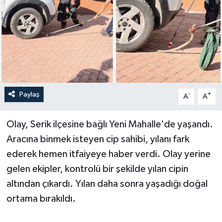
Haberler
KANALV Spor
Kültür Sanat
Magazin
Paylaş
-
+
A
A
Öğle Bülteni
Olay, Serik ilçesine bağlı Yeni Mahalle'de yaşandı.
Aracına binmek isteyen cip sahibi, yılanı fark
Sağlık
ederek hemen itfaiyeye haber verdi. Olay yerine
gelen ekipler, kontrolü bir şekilde yılan cipin
Siyaset
altından çıkardı. Yılan daha sonra yaşadığı doğal
Sosyal medya
ortama bırakıldı.
Spor