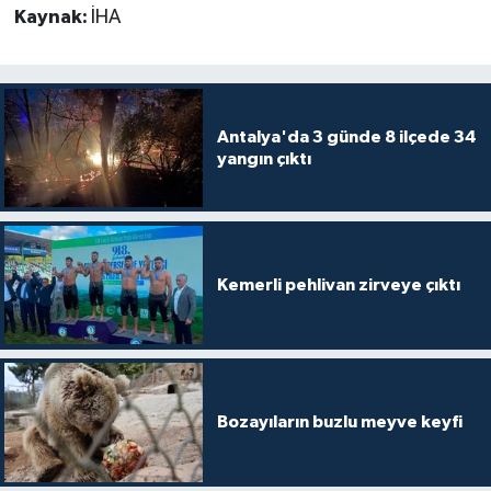
Kaynak:
İHA
Teknoloji
Televizyon
Antalya'da 3 günde 8 ilçede 34
yangın çıktı
Turizm
Yaşam
Kemerli pehlivan zirveye çıktı
Bozayıların buzlu meyve keyfi