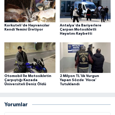
Korkuteli'de Hayvancılar
Antalya'da Bariyerlere
Kendi Yemini Üretiyor
Çarpan Motosikletli
Hayatını Kaybetti
Otomobil İle Motosikletin
2 Milyon TL'lik Vurgun
Çarpıştığı Kazada
Yapan Sözde ‘Hoca’
Üniversiteli Deniz Öldü
Tutuklandı
Yorumlar