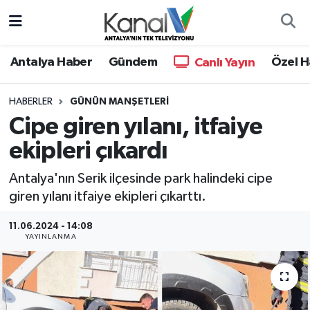
Ana Haber
Nöbetçi Eczaneler
Antalya Haber
Gündem
Özel H
Canlı Yayın
Antalya Haber
Hava Durumu
HABERLER
GÜNÜN MANŞETLERI
Cipe giren yılanı, itfaiye
Dünya
Trafik Durumu
ekipleri çıkardı
Eğitim
Süper Lig Puan Durumu ve Fikstür
Antalya'nın Serik ilçesinde park halindeki cipe
Ekonomi
Tüm Manşetler
giren yılanı itfaiye ekipleri çıkarttı.
11.06.2024 - 14:08
Gündem
Son Dakika Haberleri
YAYINLANMA
Günün Manşetleri
Haber Arşivi
Haber Kuşakları