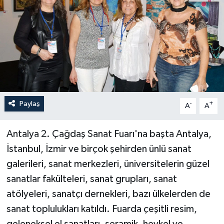
Haberler
KANALV Spor
Kültür Sanat
Magazin
Paylaş
-
+
A
A
Öğle Bülteni
Antalya 2. Çağdaş Sanat Fuarı'na başta Antalya,
Sağlık
İstanbul, İzmir ve birçok şehirden ünlü sanat
galerileri, sanat merkezleri, üniversitelerin güzel
Siyaset
sanatlar fakülteleri, sanat grupları, sanat
atölyeleri, sanatçı dernekleri, bazı ülkelerden de
Sosyal medya
sanat toplulukları katıldı. Fuarda çeşitli resim,
Spor
geleneksel el sanatları, seramik, heykel ve