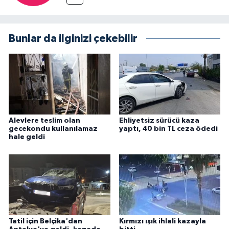
Bunlar da ilginizi çekebilir
Alevlere teslim olan
Ehliyetsiz sürücü kaza
gecekondu kullanılamaz
yaptı, 40 bin TL ceza ödedi
hale geldi
Tatil için Belçika'dan
Kırmızı ışık ihlali kazayla