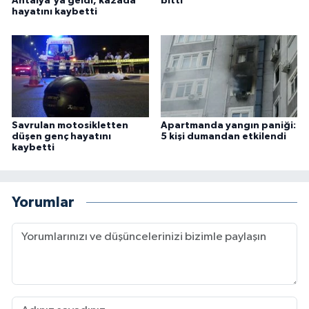
Antalya'ya geldi, kazada
bitti
hayatını kaybetti
Savrulan motosikletten
Apartmanda yangın paniği:
düşen genç hayatını
5 kişi dumandan etkilendi
kaybetti
Yorumlar