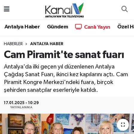
Ana Haber
Nöbetçi Eczaneler
Antalya Haber
Gündem
Özel H
Canlı Yayın
Antalya Haber
Hava Durumu
HABERLER
ANTALYA HABER
Cam Piramit'te sanat fuarı
Dünya
Trafik Durumu
Antalya'da ilki geçen yıl düzenlenen Antalya
Eğitim
Süper Lig Puan Durumu ve Fikstür
Çağdaş Sanat Fuarı, ikinci kez kapılarını açtı. Cam
Piramit Kongre Merkezi'ndeki fuara, birçok
Ekonomi
Tüm Manşetler
şehirden sanatçılar eserleriyle katıldı.
Gündem
Son Dakika Haberleri
17.01.2025 - 10:29
YAYINLANMA
Günün Manşetleri
Haber Arşivi
Haber Kuşakları