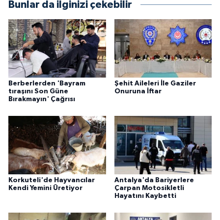
Bunlar da ilginizi çekebilir
Berberlerden 'Bayram
Şehit Aileleri İle Gaziler
tıraşını Son Güne
Onuruna İftar
Bırakmayın' Çağrısı
Korkuteli'de Hayvancılar
Antalya'da Bariyerlere
Kendi Yemini Üretiyor
Çarpan Motosikletli
Hayatını Kaybetti