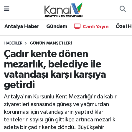
Ana Haber
Nöbetçi Eczaneler
Antalya Haber
Gündem
Özel H
Canlı Yayın
Antalya Haber
Hava Durumu
HABERLER
GÜNÜN MANŞETLERI
Çadır kente dönen
Dünya
Trafik Durumu
mezarlık, belediye ile
Eğitim
Süper Lig Puan Durumu ve Fikstür
vatandaşı karşı karşıya
Ekonomi
Tüm Manşetler
getirdi
Antalya'nın Kurşunlu Kent Mezarlığı'nda kabir
Gündem
Son Dakika Haberleri
ziyaretleri esnasında güneş ve yağmurdan
korunması için vatandaşların yaptırdıkları
Günün Manşetleri
Haber Arşivi
tentelerin sayısı gün gittikçe artınca mezarlık
adeta bir çadır kente döndü. Büyükşehir
Haber Kuşakları