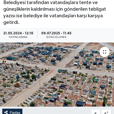
Belediyesi tarafından vatandaşlara tente ve
güneşliklerin kaldırılması için gönderilen tebligat
Haberler
yazısı ise belediye ile vatandaşları karşı karşıya
getirdi.
KANALV Spor
21.05.2024 - 12:16
09.07.2025 - 11:45
Kültür Sanat
YAYINLANMA
GÜNCELLEME
Magazin
Öğle Bülteni
Sağlık
Siyaset
Sosyal medya
Paylaş
Spor
-
+
A
A