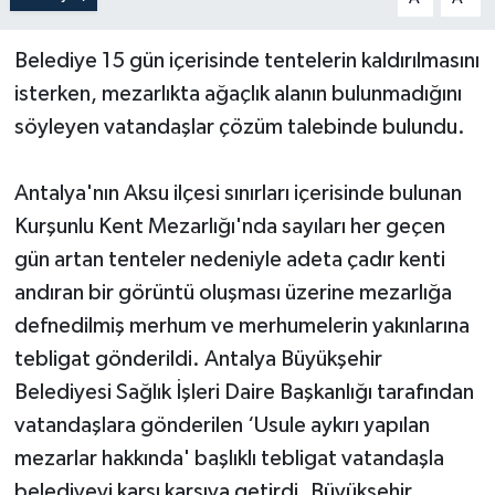
Teknoloji
Belediye 15 gün içerisinde tentelerin kaldırılmasını
isterken, mezarlıkta ağaçlık alanın bulunmadığını
Televizyon
söyleyen vatandaşlar çözüm talebinde bulundu.
Turizm
Antalya'nın Aksu ilçesi sınırları içerisinde bulunan
Yaşam
Kurşunlu Kent Mezarlığı'nda sayıları her geçen
gün artan tenteler nedeniyle adeta çadır kenti
andıran bir görüntü oluşması üzerine mezarlığa
defnedilmiş merhum ve merhumelerin yakınlarına
tebligat gönderildi. Antalya Büyükşehir
Belediyesi Sağlık İşleri Daire Başkanlığı tarafından
vatandaşlara gönderilen ‘Usule aykırı yapılan
mezarlar hakkında' başlıklı tebligat vatandaşla
belediyeyi karşı karşıya getirdi. Büyükşehir