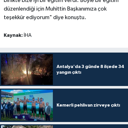
birlikte bize iyi bir eğitim verdi. Böyle bir eğitim
düzenlendiği için Muhittin Başkanımıza çok
teşekkür ediyorum" diye konuştu.
Kaynak:
İHA
Antalya'da 3 günde 8 ilçede 34
yangın çıktı
Kemerli pehlivan zirveye çıktı