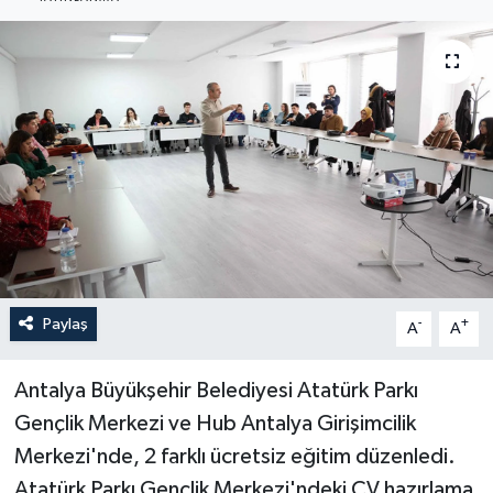
Haberler
KANALV Spor
Kültür Sanat
Magazin
Öğle Bülteni
Sağlık
Paylaş
-
+
A
A
Siyaset
Antalya Büyükşehir Belediyesi Atatürk Parkı
Gençlik Merkezi ve Hub Antalya Girişimcilik
Sosyal medya
Merkezi'nde, 2 farklı ücretsiz eğitim düzenledi.
Atatürk Parkı Gençlik Merkezi'ndeki CV hazırlama
Spor