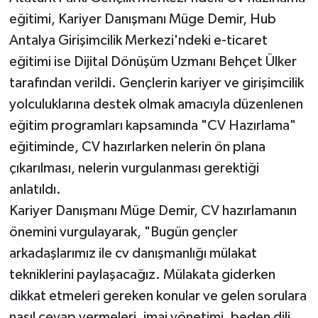
eğitimi, Kariyer Danışmanı Müge Demir, Hub
Teknoloji
Antalya Girişimcilik Merkezi'ndeki e-ticaret
eğitimi ise Dijital Dönüşüm Uzmanı Behçet Ülker
Televizyon
tarafından verildi. Gençlerin kariyer ve girişimcilik
yolculuklarına destek olmak amacıyla düzenlenen
Turizm
eğitim programları kapsamında "CV Hazırlama"
Yaşam
eğitiminde, CV hazırlarken nelerin ön plana
çıkarılması, nelerin vurgulanması gerektiği
anlatıldı.
Kariyer Danışmanı Müge Demir, CV hazırlamanın
önemini vurgulayarak, "Bugün gençler
arkadaşlarımız ile cv danışmanlığı mülakat
tekniklerini paylaşacağız. Mülakata giderken
dikkat etmeleri gereken konular ve gelen sorulara
nasıl cevap vermeleri, imaj yönetimi, beden dili