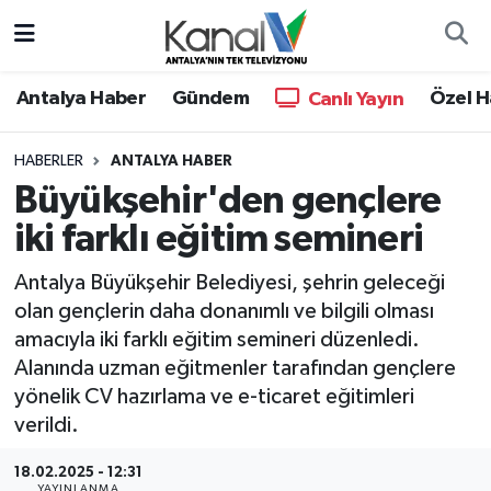
Ana Haber
Nöbetçi Eczaneler
Antalya Haber
Gündem
Özel H
Canlı Yayın
Antalya Haber
Hava Durumu
HABERLER
ANTALYA HABER
Büyükşehir'den gençlere
Dünya
Trafik Durumu
iki farklı eğitim semineri
Eğitim
Süper Lig Puan Durumu ve Fikstür
Antalya Büyükşehir Belediyesi, şehrin geleceği
Ekonomi
Tüm Manşetler
olan gençlerin daha donanımlı ve bilgili olması
amacıyla iki farklı eğitim semineri düzenledi.
Gündem
Son Dakika Haberleri
Alanında uzman eğitmenler tarafından gençlere
yönelik CV hazırlama ve e-ticaret eğitimleri
Günün Manşetleri
Haber Arşivi
verildi.
Haber Kuşakları
18.02.2025 - 12:31
YAYINLANMA