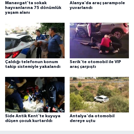
Manavgat’ta sokak
Alanya’da araç şarampole
hayvanlarına 75 dönümlük
yuvarlandı
yaşam alanı
Çaldığı telefonun konum
Serik'te otomobil ile VIP
takip sistemiyle yakalandı
araç çarpıştı
Side Antik Kent'te kuyuya
Antalya'da otomobil
düşen çocuk kurtarıldı
dereye uçtu