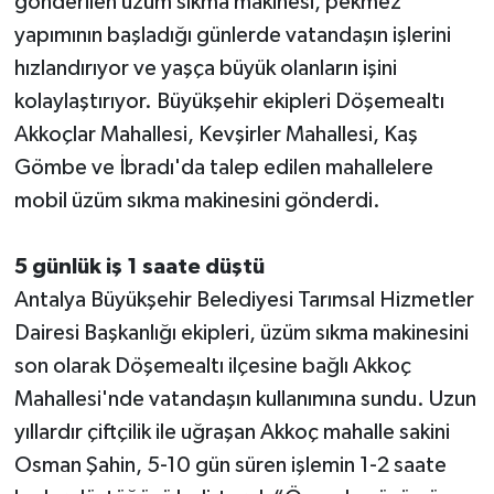
gönderilen üzüm sıkma makinesi, pekmez
yapımının başladığı günlerde vatandaşın işlerini
Teknoloji
hızlandırıyor ve yaşça büyük olanların işini
kolaylaştırıyor. Büyükşehir ekipleri Döşemealtı
Televizyon
Akkoçlar Mahallesi, Kevşirler Mahallesi, Kaş
Turizm
Gömbe ve İbradı'da talep edilen mahallelere
mobil üzüm sıkma makinesini gönderdi.
Yaşam
5 günlük iş 1 saate düştü
Antalya Büyükşehir Belediyesi Tarımsal Hizmetler
Dairesi Başkanlığı ekipleri, üzüm sıkma makinesini
son olarak Döşemealtı ilçesine bağlı Akkoç
Mahallesi'nde vatandaşın kullanımına sundu. Uzun
yıllardır çiftçilik ile uğraşan Akkoç mahalle sakini
Osman Şahin, 5-10 gün süren işlemin 1-2 saate