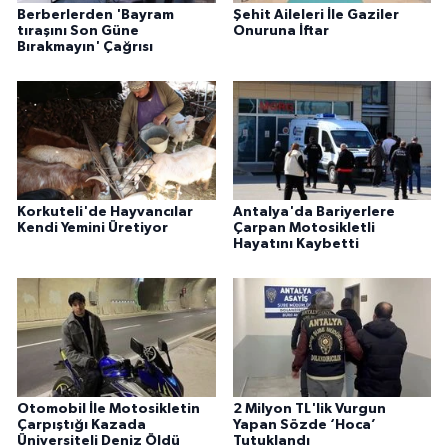
Berberlerden 'Bayram
Şehit Aileleri İle Gaziler
tıraşını Son Güne
Onuruna İftar
Bırakmayın' Çağrısı
Korkuteli'de Hayvancılar
Antalya'da Bariyerlere
Kendi Yemini Üretiyor
Çarpan Motosikletli
Hayatını Kaybetti
Otomobil İle Motosikletin
2 Milyon TL'lik Vurgun
Çarpıştığı Kazada
Yapan Sözde ‘Hoca’
Üniversiteli Deniz Öldü
Tutuklandı