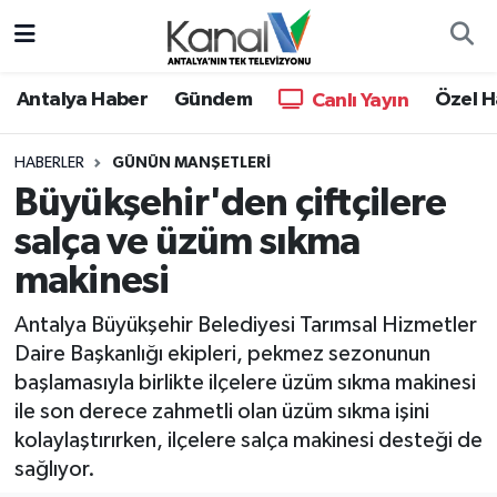
Ana Haber
Nöbetçi Eczaneler
Antalya Haber
Gündem
Özel H
Canlı Yayın
Antalya Haber
Hava Durumu
HABERLER
GÜNÜN MANŞETLERI
Büyükşehir'den çiftçilere
Dünya
Trafik Durumu
salça ve üzüm sıkma
Eğitim
Süper Lig Puan Durumu ve Fikstür
makinesi
Ekonomi
Tüm Manşetler
Antalya Büyükşehir Belediyesi Tarımsal Hizmetler
Daire Başkanlığı ekipleri, pekmez sezonunun
Gündem
Son Dakika Haberleri
başlamasıyla birlikte ilçelere üzüm sıkma makinesi
ile son derece zahmetli olan üzüm sıkma işini
Günün Manşetleri
Haber Arşivi
kolaylaştırırken, ilçelere salça makinesi desteği de
sağlıyor.
Haber Kuşakları