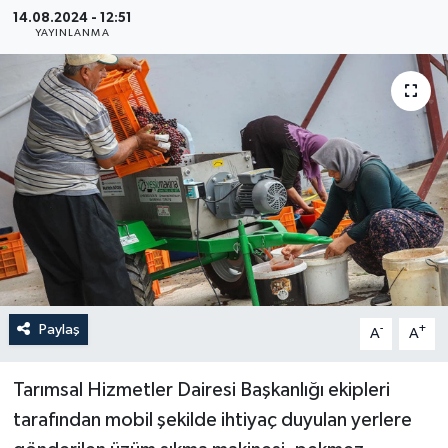
14.08.2024 - 12:51
Haberler
YAYINLANMA
KANALV Spor
Kültür Sanat
Magazin
Öğle Bülteni
Sağlık
Paylaş
-
+
A
A
Siyaset
Tarımsal Hizmetler Dairesi Başkanlığı ekipleri
Sosyal medya
tarafından mobil şekilde ihtiyaç duyulan yerlere
Spor