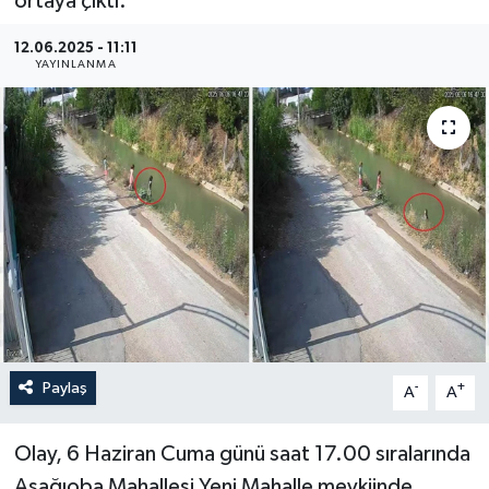
ortaya çıktı.
Haberler
12.06.2025 - 11:11
YAYINLANMA
KANALV Spor
Kültür Sanat
Magazin
Öğle Bülteni
Sağlık
Siyaset
Paylaş
-
+
A
A
Sosyal medya
Olay, 6 Haziran Cuma günü saat 17.00 sıralarında
Spor
Aşağıoba Mahallesi Yeni Mahalle mevkiinde