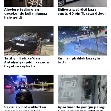
Alevlere teslim olan
Ehliyetsiz sürücü kaza
gecekondu kullanılamaz
yaptı, 40 bin TL ceza ödedi
hale geldi
Tatil için Belçika'dan
Kırmızı ışık ihlali kazayla
Antalya'ya geldi, kazada
bitti
hayatını kaybetti
Savrulan motosikletten
Apartmanda yangın paniği: