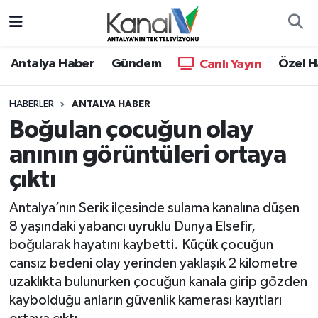
Ana Haber
Nöbetçi Eczaneler
Antalya Haber
Gündem
Özel H
Canlı Yayın
Antalya Haber
Hava Durumu
HABERLER
ANTALYA HABER
Boğulan çocuğun olay
Dünya
Trafik Durumu
anının görüntüleri ortaya
Eğitim
Süper Lig Puan Durumu ve Fikstür
çıktı
Ekonomi
Tüm Manşetler
Antalya’nın Serik ilçesinde sulama kanalına düşen
8 yaşındaki yabancı uyruklu Dunya Elsefir,
Gündem
Son Dakika Haberleri
boğularak hayatını kaybetti. Küçük çocuğun
cansız bedeni olay yerinden yaklaşık 2 kilometre
Günün Manşetleri
Haber Arşivi
uzaklıkta bulunurken çocuğun kanala girip gözden
kaybolduğu anların güvenlik kamerası kayıtları
Haber Kuşakları