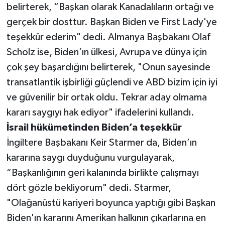
belirterek, “Başkan olarak Kanadalıların ortağı ve
gerçek bir dosttur. Başkan Biden ve First Lady'ye
Teknoloji
teşekkür ederim" dedi. Almanya Başbakanı Olaf
Televizyon
Scholz ise, Biden’ın ülkesi, Avrupa ve dünya için
çok şey başardığını belirterek, "Onun sayesinde
Turizm
transatlantik işbirliği güçlendi ve ABD bizim için iyi
ve güvenilir bir ortak oldu. Tekrar aday olmama
Yaşam
kararı saygıyı hak ediyor" ifadelerini kullandı.
İsrail hükümetinden Biden’a teşekkür
İngiltere Başbakanı Keir Starmer da, Biden’ın
kararına saygı duyduğunu vurgulayarak,
“Başkanlığının geri kalanında birlikte çalışmayı
dört gözle bekliyorum" dedi. Starmer,
"Olağanüstü kariyeri boyunca yaptığı gibi Başkan
Biden'ın kararını Amerikan halkının çıkarlarına en