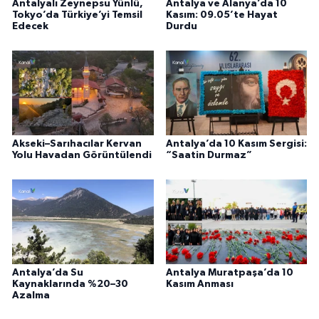
Antalyalı Zeynepsu Yünlü,
Antalya ve Alanya’da 10
Tokyo’da Türkiye’yi Temsil
Kasım: 09.05’te Hayat
Edecek
Durdu
Akseki–Sarıhacılar Kervan
Antalya’da 10 Kasım Sergisi:
Yolu Havadan Görüntülendi
“Saatin Durmaz”
Antalya’da Su
Antalya Muratpaşa’da 10
Kaynaklarında %20–30
Kasım Anması
Azalma