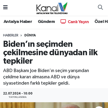
Ana Haber
Nöbetçi Eczaneler
Antalya Haber
Gündem
Özel H
Canlı Yayın
Antalya Haber
Hava Durumu
HABERLER
DÜNYA
Biden’ın seçimden
Dünya
Trafik Durumu
çekilmesine dünyadan ilk
Eğitim
Süper Lig Puan Durumu ve Fikstür
tepkiler
Ekonomi
Tüm Manşetler
ABD Başkanı Joe Biden’ın seçim yarışından
çekilme kararı almasına ABD ve dünya
Gündem
Son Dakika Haberleri
siyasetinden farklı tepkiler geldi.
Günün Manşetleri
Haber Arşivi
22.07.2024 - 10:00
YAYINLANMA
Haber Kuşakları