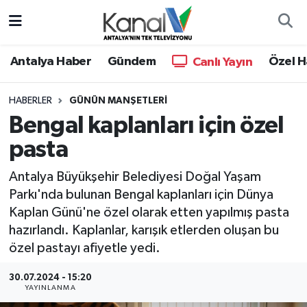
Ana Haber
Nöbetçi Eczaneler
Antalya Haber
Gündem
Özel H
Canlı Yayın
Antalya Haber
Hava Durumu
HABERLER
GÜNÜN MANŞETLERI
Bengal kaplanları için özel
Dünya
Trafik Durumu
pasta
Eğitim
Süper Lig Puan Durumu ve Fikstür
Antalya Büyükşehir Belediyesi Doğal Yaşam
Ekonomi
Tüm Manşetler
Parkı'nda bulunan Bengal kaplanları için Dünya
Kaplan Günü'ne özel olarak etten yapılmış pasta
Gündem
Son Dakika Haberleri
hazırlandı. Kaplanlar, karışık etlerden oluşan bu
özel pastayı afiyetle yedi.
Günün Manşetleri
Haber Arşivi
30.07.2024 - 15:20
YAYINLANMA
Haber Kuşakları