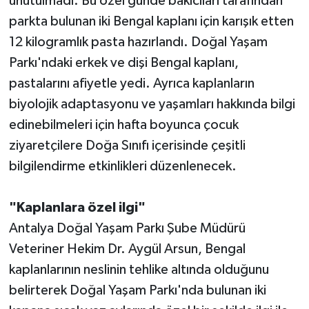
unutulmadı. Bu özel günde bakıcıları tarafından
parkta bulunan iki Bengal kaplanı için karışık etten
Teknoloji
12 kilogramlık pasta hazırlandı. Doğal Yaşam
Parkı'ndaki erkek ve dişi Bengal kaplanı,
Televizyon
pastalarını afiyetle yedi. Ayrıca kaplanların
Turizm
biyolojik adaptasyonu ve yaşamları hakkında bilgi
edinebilmeleri için hafta boyunca çocuk
Yaşam
ziyaretçilere Doğa Sınıfı içerisinde çeşitli
bilgilendirme etkinlikleri düzenlenecek.
"Kaplanlara özel ilgi"
Antalya Doğal Yaşam Parkı Şube Müdürü
Veteriner Hekim Dr. Aygül Arsun, Bengal
kaplanlarının neslinin tehlike altında olduğunu
belirterek Doğal Yaşam Parkı'nda bulunan iki