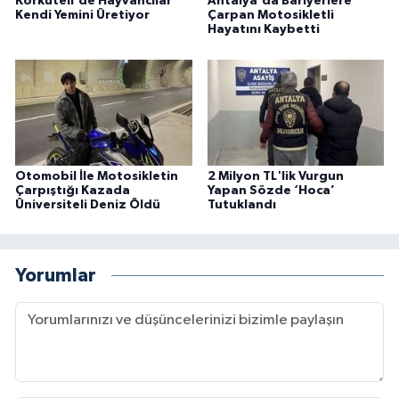
Korkuteli'de Hayvancılar
Antalya'da Bariyerlere
Kendi Yemini Üretiyor
Çarpan Motosikletli
Hayatını Kaybetti
Otomobil İle Motosikletin
2 Milyon TL'lik Vurgun
Çarpıştığı Kazada
Yapan Sözde ‘Hoca’
Üniversiteli Deniz Öldü
Tutuklandı
Yorumlar