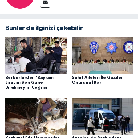
Bunlar da ilginizi çekebilir
Berberlerden 'Bayram
Şehit Aileleri İle Gaziler
tıraşını Son Güne
Onuruna İftar
Bırakmayın' Çağrısı