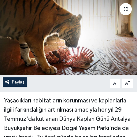
Haberler
KANALV Spor
Kültür Sanat
Magazin
Öğle Bülteni
Paylaş
-
+
A
A
Sağlık
Yaşadıkları habitatların korunması ve kaplanlarla
Siyaset
ilgili farkındalığın artırılması amacıyla her yıl 29
Temmuz'da kutlanan Dünya Kaplan Günü Antalya
Sosyal medya
Büyükşehir Belediyesi Doğal Yaşam Parkı'nda da
Spor