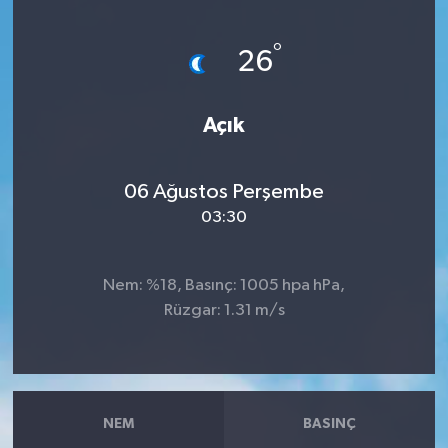
Haberler
°
26
KANALV Spor
Açık
Kültür Sanat
Magazin
06 Ağustos Perşembe
03:30
Öğle Bülteni
Nem: %18, Basınç: 1005 hpa hPa,
Sağlık
Rüzgar: 1.31 m/s
Siyaset
Sosyal medya
NEM
BASINÇ
Spor