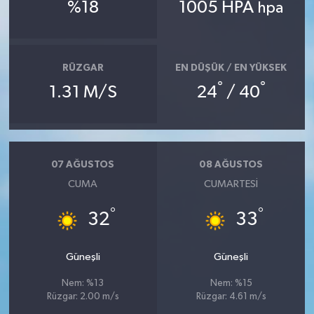
%18
1005 HPA
hpa
Teknoloji
Televizyon
RÜZGAR
EN DÜŞÜK / EN YÜKSEK
°
°
1.31 M/S
24
/ 40
Turizm
Yaşam
07 AĞUSTOS
08 AĞUSTOS
CUMA
CUMARTESI
°
°
32
33
Güneşli
Güneşli
Nem: %13
Nem: %15
Rüzgar: 2.00 m/s
Rüzgar: 4.61 m/s